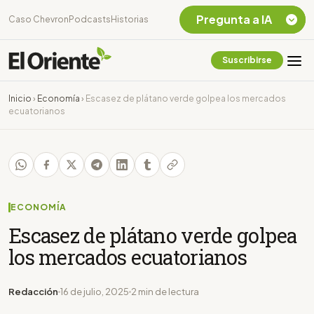
Pregunta a IA
Caso Chevron
Podcasts
Historias
Suscribirse
Quiero Información
sobre el Caso
Inicio
›
Economía
›
Escasez de plátano verde golpea los mercados
Chevron Ecuador
ecuatorianos
Listar destinos
turísticos de la
Amazonia Ecuatoriana
¿En que consiste la
tasa minera que rige en
Ecuador?
ECONOMÍA
Escasez de plátano verde golpea
los mercados ecuatorianos
Redacción
16 de julio, 2025
2 min de lectura