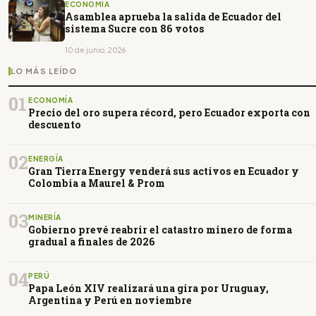
ECONOMÍA
Asamblea aprueba la salida de Ecuador del
sistema Sucre con 86 votos
10 de junio, 2026
LO MÁS LEÍDO
01
ECONOMÍA
Precio del oro supera récord, pero Ecuador exporta con
descuento
02
ENERGÍA
Gran Tierra Energy venderá sus activos en Ecuador y
Colombia a Maurel & Prom
03
MINERÍA
Gobierno prevé reabrir el catastro minero de forma
gradual a finales de 2026
04
PERÚ
Papa León XIV realizará una gira por Uruguay,
Argentina y Perú en noviembre