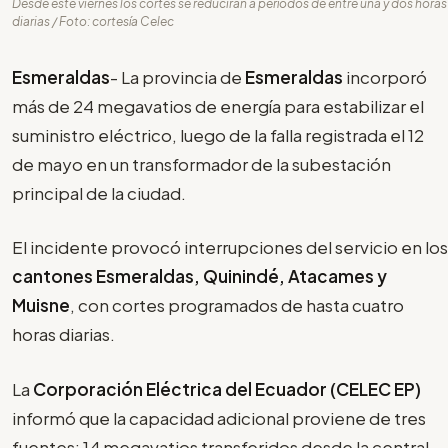
Desde este viernes los cortes se reducirán a períodos de entre una y dos horas
diarias / Foto: cortesía Celec
Esmeraldas
- La provincia de
Esmeraldas
incorporó
más de 24 megavatios de energía para estabilizar el
suministro eléctrico, luego de la falla registrada el 12
de mayo en un transformador de la subestación
principal de la ciudad.
El incidente provocó interrupciones del servicio en los
cantones Esmeraldas, Quinindé, Atacames y
Muisne
, con cortes programados de hasta cuatro
horas diarias.
La
Corporación Eléctrica del Ecuador (CELEC EP)
informó que la capacidad adicional proviene de tres
fuentes: 14 megavatios transferidos desde la central