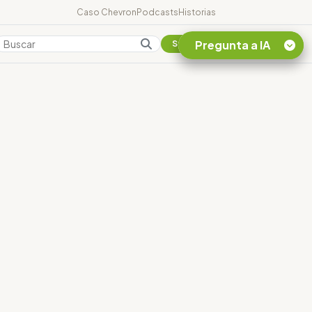
Caso Chevron
Podcasts
Historias
Pregunta a IA
Colombia
Suscribirse
Quiero Información
sobre el Caso
Chevron Ecuador
Listar destinos
turísticos de la
Amazonia Ecuatoriana
¿En que consiste la
tasa minera que rige en
Ecuador?