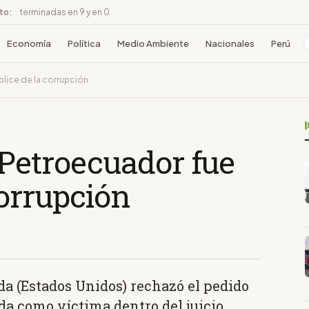
ito:
terminadas en 9 y en 0
Economía
Política
Medio Ambiente
Nacionales
Perú
lice de la corrupción
 Petroecuador fue
corrupción
ida (Estados Unidos) rechazó el pedido
da como víctima dentro del juicio