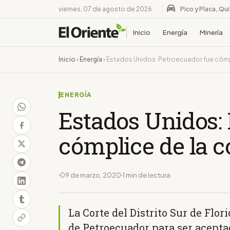
viernes, 07 de agosto de 2026
Pico y Placa, Qu
Inicio
Energía
Minería
Inicio
›
Energía
›
Estados Unidos: Petroecuador fue cómp
ENERGÍA
Estados Unidos:
cómplice de la 
09 de marzo, 2020
1 min de lectura
La Corte del Distrito Sur de Flor
de Petroecuador para ser acepta