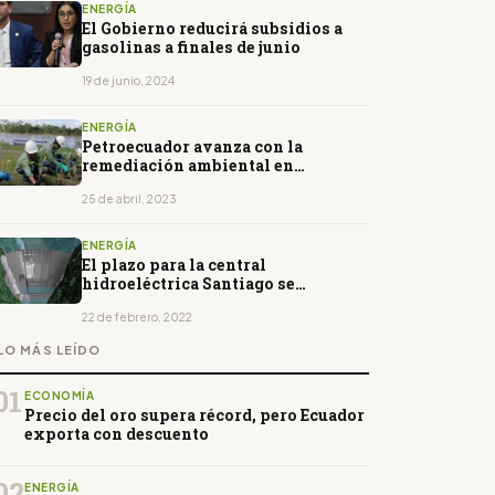
ENERGÍA
El Gobierno reducirá subsidios a
gasolinas a finales de junio
19 de junio, 2024
ENERGÍA
Petroecuador avanza con la
remediación ambiental en
Sucumbíos y Orellana
25 de abril, 2023
ENERGÍA
El plazo para la central
hidroeléctrica Santiago se
extiende
22 de febrero, 2022
LO MÁS LEÍDO
01
ECONOMÍA
Precio del oro supera récord, pero Ecuador
exporta con descuento
02
ENERGÍA