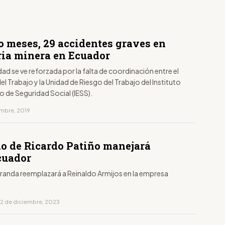
o meses, 29 accidentes graves en
ria minera en Ecuador
dad se ve reforzada por la falta de coordinación entre el
del Trabajo y la Unidad de Riesgo del Trabajo del Instituto
 de Seguridad Social (IESS).
embre, 2019
mo de Ricardo Patiño manejará
cuador
randa reemplazará a Reinaldo Armijos en la empresa
12 de diciembre, 2023