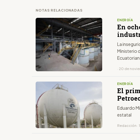
NOTAS RELACIONADAS
ENERGÍA
En och
indust
La inseguri
Ministerio 
Ecuatoriano
· 20 de novi
ENERGÍA
El pri
Petroe
Eduardo Mi
estatal
Redacción · 