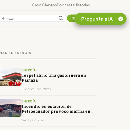
Caso Chevron
Podcasts
Historias
Pregunta a IA
Colombia
Suscribirse
Quiero Información
sobre el Caso
MÁS EN ENERGÍA
Chevron Ecuador
Listar destinos
turísticos de la
ENERGÍA
Amazonia Ecuatoriana
Terpel abrió una gasolinera en
Pastaza
¿En que consiste la
tasa minera que rige en
18 de octubre, 2023
Ecuador?
ENERGÍA
Incendio en estación de
Petroecuador provocó alarma en
Shushufindi
26 de julio, 2021