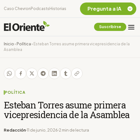
Pregunta a IA
Caso Chevron
Podcasts
Historias
Suscribirse
Quiero Información
sobre el Caso
Inicio
›
Política
›
Esteban Torres asume primera vicepresidencia de la
Chevron Ecuador
Asamblea
Listar destinos
turísticos de la
Amazonia Ecuatoriana
¿En que consiste la
tasa minera que rige en
Ecuador?
POLÍTICA
Esteban Torres asume primera
vicepresidencia de la Asamblea
Redacción
11 de junio, 2026
2 min de lectura