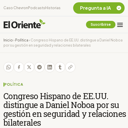
Pregunta a IA
Caso Chevron
Podcasts
Historias
Suscribirse
Quiero Información
sobre el Caso
Inicio
›
Política
›
Congreso Hispano de EE.UU. distingue a Daniel Noboa
Chevron Ecuador
por su gestión en seguridad y relaciones bilaterales
Listar destinos
turísticos de la
Amazonia Ecuatoriana
¿En que consiste la
tasa minera que rige en
Ecuador?
POLÍTICA
Congreso Hispano de EE.UU.
distingue a Daniel Noboa por su
gestión en seguridad y relaciones
bilaterales