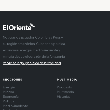
Noticias de Ecuador, Colombia y Perú, y
su región amazónica. Cubriendo política,
economía, energía, medio ambiente y
minería desde el corazón de la Amazonía
Ver Aviso legal y política de privacidad
SECCIONES
MULTIMEDIA
Energía
Podcasts
Minería
Multimedia
Economía
Historias
Política
Medio Ambiente