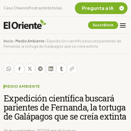
Pregunta a IA
Caso Chevron
Podcasts
Historias
Suscribirse
Quiero Información
sobre el Caso
Inicio
›
Medio Ambiente
›
Expedición científica buscará parientes de
Chevron Ecuador
Fernanda, la tortuga de Galápagos que se creía extinta
Listar destinos
turísticos de la
Amazonia Ecuatoriana
¿En que consiste la
tasa minera que rige en
Ecuador?
MEDIO AMBIENTE
Expedición científica buscará
parientes de Fernanda, la tortuga
de Galápagos que se creía extinta
16 de septiembre, 2022
5 min de lectura