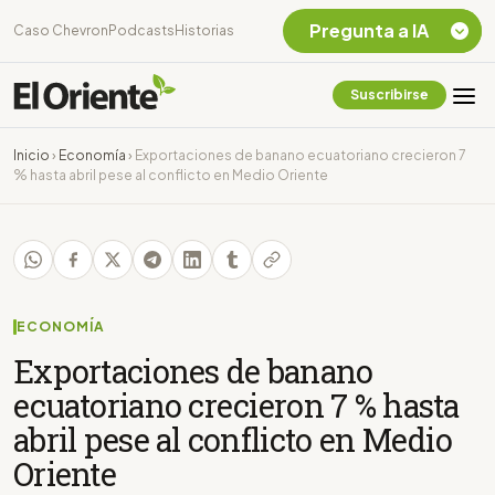
Pregunta a IA
Caso Chevron
Podcasts
Historias
Suscribirse
Quiero Información
sobre el Caso
Inicio
›
Economía
›
Exportaciones de banano ecuatoriano crecieron 7
Chevron Ecuador
% hasta abril pese al conflicto en Medio Oriente
Listar destinos
turísticos de la
Amazonia Ecuatoriana
¿En que consiste la
tasa minera que rige en
Ecuador?
ECONOMÍA
Exportaciones de banano
ecuatoriano crecieron 7 % hasta
abril pese al conflicto en Medio
Oriente