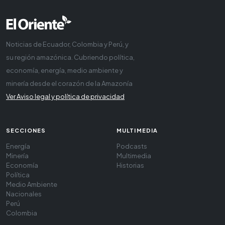
Noticias de Ecuador, Colombia y Perú, y
su región amazónica. Cubriendo política,
economía, energía, medio ambiente y
minería desde el corazón de la Amazonía
Ver Aviso legal y política de privacidad
SECCIONES
MULTIMEDIA
Energía
Podcasts
Minería
Multimedia
Economía
Historias
Política
Medio Ambiente
Nacionales
Perú
Colombia