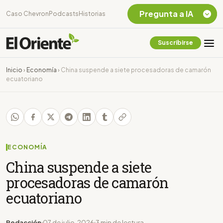
Pregunta a IA
Caso Chevron
Podcasts
Historias
Suscribirse
Quiero Información
sobre el Caso
Inicio
›
Economía
›
China suspende a siete procesadoras de camarón
Chevron Ecuador
ecuatoriano
Listar destinos
turísticos de la
Amazonia Ecuatoriana
¿En que consiste la
tasa minera que rige en
Ecuador?
ECONOMÍA
China suspende a siete
procesadoras de camarón
ecuatoriano
Redacción
07 de julio, 2026
3 min de lectura