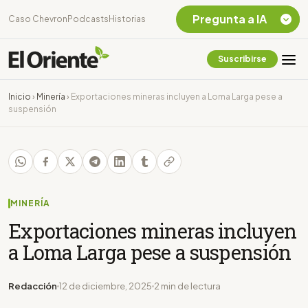
Pregunta a IA
Caso Chevron
Podcasts
Historias
Suscribirse
Quiero Información
sobre el Caso
Inicio
›
Minería
›
Exportaciones mineras incluyen a Loma Larga pese a
Chevron Ecuador
suspensión
Listar destinos
turísticos de la
Amazonia Ecuatoriana
¿En que consiste la
tasa minera que rige en
Ecuador?
MINERÍA
Exportaciones mineras incluyen
a Loma Larga pese a suspensión
Redacción
12 de diciembre, 2025
2 min de lectura