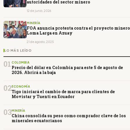
autoridades del sector minero
12 de junio, 2026
MINERÍA
FOA anuncia protesta contra el proyecto minero
Loma Larga en Azuay
21 de agosto, 2025
LO MÁS LEÍDO
01
COLOMBIA
Precio del dólar en Colombia para este 5 de agosto de
2026. Abrirá a la baja
02
ECONOMÍA
Tigo iniciará el cambio de marca para clientes de
Movistar y Tuenti en Ecuador
03
MINERÍA
China consolida su peso como comprador clave de los
minerales ecuatorianos