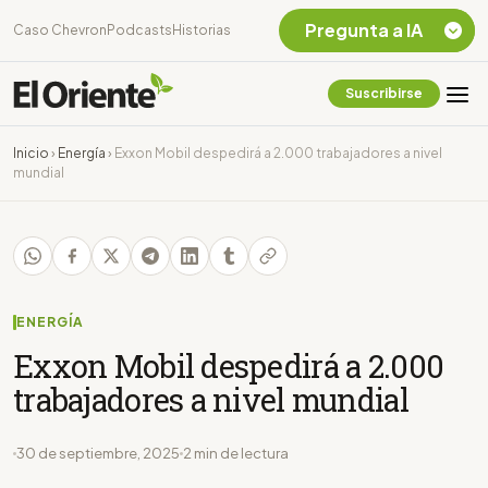
Pregunta a IA
Caso Chevron
Podcasts
Historias
Suscribirse
Quiero Información
sobre el Caso
Inicio
›
Energía
›
Exxon Mobil despedirá a 2.000 trabajadores a nivel
Chevron Ecuador
mundial
Listar destinos
turísticos de la
Amazonia Ecuatoriana
¿En que consiste la
tasa minera que rige en
Ecuador?
ENERGÍA
Exxon Mobil despedirá a 2.000
trabajadores a nivel mundial
30 de septiembre, 2025
2 min de lectura