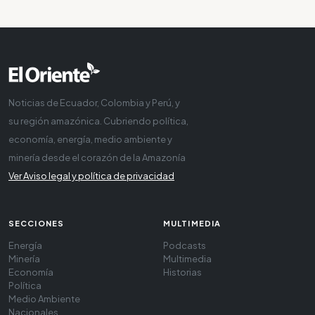
Noticias de Ecuador, Colombia y Perú, y
su región amazónica. Cubriendo política,
economía, energía, medio ambiente y
minería desde el corazón de la Amazonía
Ver Aviso legal y política de privacidad
SECCIONES
MULTIMEDIA
Energía
Podcasts
Minería
Multimedia
Economía
Historias
Política
Medio Ambiente
Nacionales