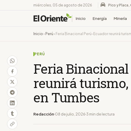
miércoles, 05 de agosto de 2026
Pico y Placa,
Inicio
Energía
Minería
Inicio
›
Perú
›
Feria Binacional Perú-Ecuador reunirá turi
PERÚ
Feria Binaciona
reunirá turismo,
en Tumbes
Redacción
08 de julio, 2026
3 min de lectura