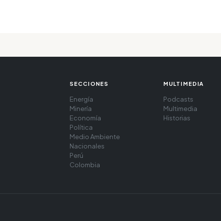
SECCIONES
MULTIMEDIA
Energía
Podcasts
Minería
Multimedia
Economía
Historias
Política
Medio Ambiente
Nacionales
Perú
Colombia