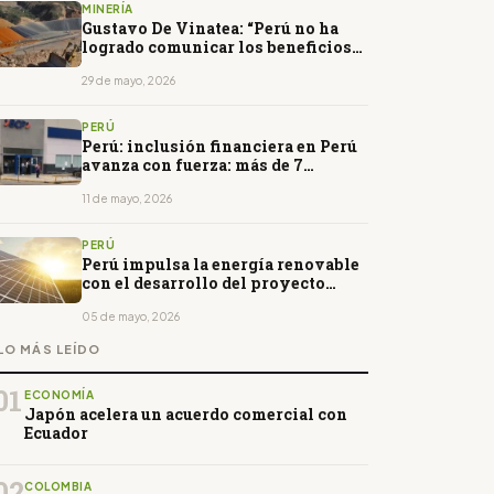
MINERÍA
Gustavo De Vinatea: “Perú no ha
logrado comunicar los beneficios
de la minería”
29 de mayo, 2026
PERÚ
Perú: inclusión financiera en Perú
avanza con fuerza: más de 7
millones ingresaron al sistema
formal desde 2020
11 de mayo, 2026
PERÚ
Perú impulsa la energía renovable
con el desarrollo del proyecto
solar Wayra
05 de mayo, 2026
LO MÁS LEÍDO
01
ECONOMÍA
Japón acelera un acuerdo comercial con
Ecuador
02
COLOMBIA