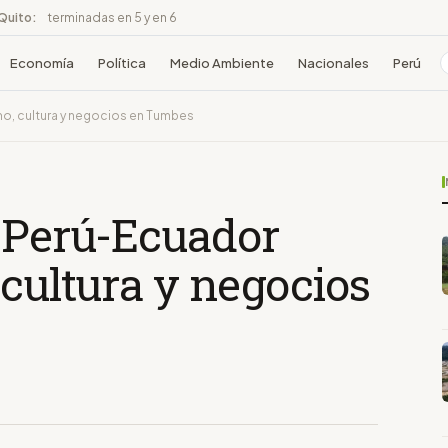
 Quito:
terminadas en 5 y en 6
Economía
Política
Medio Ambiente
Nacionales
Perú
smo, cultura y negocios en Tumbes
l Perú-Ecuador
 cultura y negocios