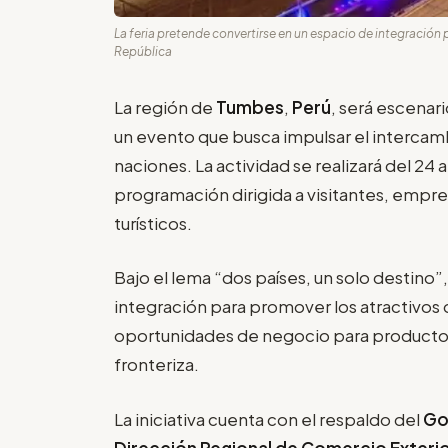
La feria pretende convertirse en un espacio de integración 
República
La región de
Tumbes
,
Perú
, será escenari
un evento que busca impulsar el intercambi
naciones. La actividad se realizará del 24 al
programación dirigida a visitantes, emp
turísticos.
Bajo el lema “dos países, un solo destino”
integración para promover los atractivos
oportunidades de negocio para productor
fronteriza.
La iniciativa cuenta con el respaldo del
Go
Dirección Regional de Comercio Exterio