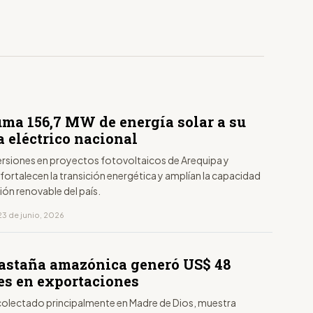
uma 156,7 MW de energía solar a su
a eléctrico nacional
ersiones en proyectos fotovoltaicos de Arequipa y
ortalecen la transición energética y amplían la capacidad
ón renovable del país.
23 de junio, 2026
Castaña amazónica generó US$ 48
es en exportaciones
recolectado principalmente en Madre de Dios, muestra