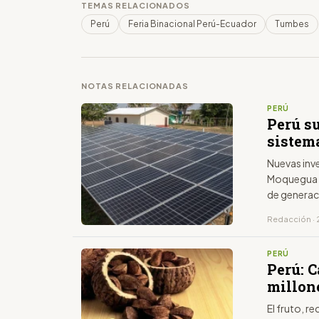
TEMAS RELACIONADOS
Perú
Feria Binacional Perú-Ecuador
Tumbes
NOTAS RELACIONADAS
PERÚ
Perú s
sistem
Nuevas inv
Moquegua f
de generaci
Redacción · 
PERÚ
Perú: 
millon
El fruto, 