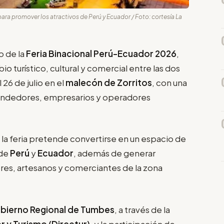
para promover los atractivos de Perú y Ecuador / Foto: cortesía La
o de la
Feria Binacional Perú-Ecuador 2026
,
o turístico, cultural y comercial entre las dos
 26 de julio en el
malecón de Zorritos
, con una
rendedores, empresarios y operadores
, la feria pretende convertirse en un espacio de
 de
Perú
y
Ecuador
, además de generar
es, artesanos y comerciantes de la zona
bierno Regional de Tumbes
, a través de la
r y Turismo (Dircetur)
, y la participación de