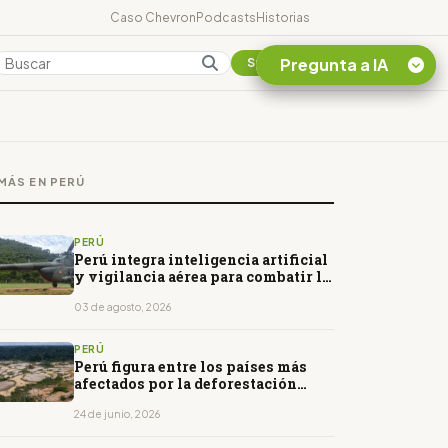
Caso Chevron
Podcasts
Historias
Pregunta a IA
Colombia
Suscribirse
Quiero Información
sobre el Caso
MÁS EN PERÚ
Chevron Ecuador
Listar destinos
turísticos de la
PERÚ
Amazonia Ecuatoriana
Perú integra inteligencia artificial
y vigilancia aérea para combatir la
¿En que consiste la
deforestación
tasa minera que rige en
03 de agosto, 2026
Ecuador?
PERÚ
Perú figura entre los países más
afectados por la deforestación
amazónica en 2025
24 de junio, 2026