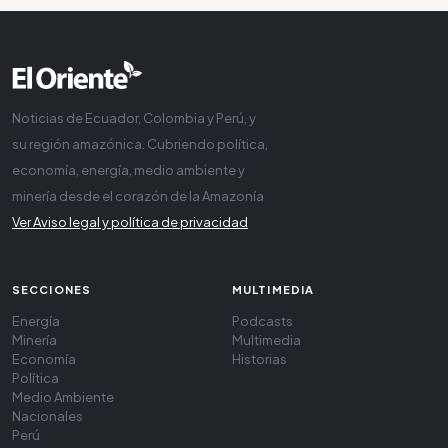
Noticias de Ecuador, Colombia y Perú, y
su región amazónica. Cubriendo política,
economía, energía, medio ambiente y
minería desde el corazón de la Amazonía
Ver Aviso legal y política de privacidad
SECCIONES
MULTIMEDIA
Energía
Podcasts
Minería
Multimedia
Economía
Historias
Política
Medio Ambiente
Nacionales
Perú