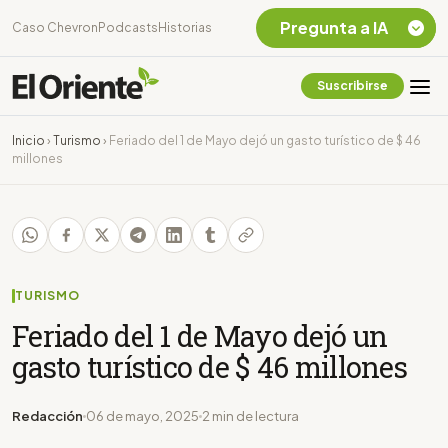
Pregunta a IA
Caso Chevron
Podcasts
Historias
Suscribirse
Quiero Información
sobre el Caso
Inicio
›
Turismo
›
Feriado del 1 de Mayo dejó un gasto turístico de $ 46
Chevron Ecuador
millones
Listar destinos
turísticos de la
Amazonia Ecuatoriana
¿En que consiste la
tasa minera que rige en
Ecuador?
TURISMO
Feriado del 1 de Mayo dejó un
gasto turístico de $ 46 millones
Redacción
06 de mayo, 2025
2 min de lectura