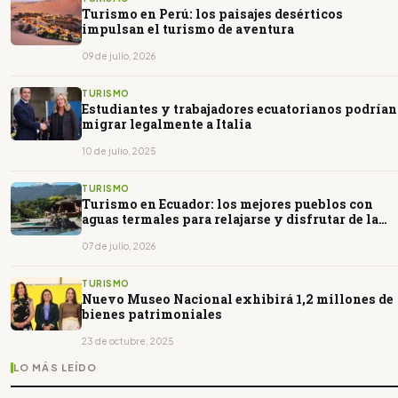
Turismo en Perú: los paisajes desérticos
impulsan el turismo de aventura
09 de julio, 2026
TURISMO
Estudiantes y trabajadores ecuatorianos podrían
migrar legalmente a Italia
10 de julio, 2025
TURISMO
Turismo en Ecuador: los mejores pueblos con
aguas termales para relajarse y disfrutar de la
naturaleza
07 de julio, 2026
TURISMO
Nuevo Museo Nacional exhibirá 1,2 millones de
bienes patrimoniales
23 de octubre, 2025
LO MÁS LEÍDO