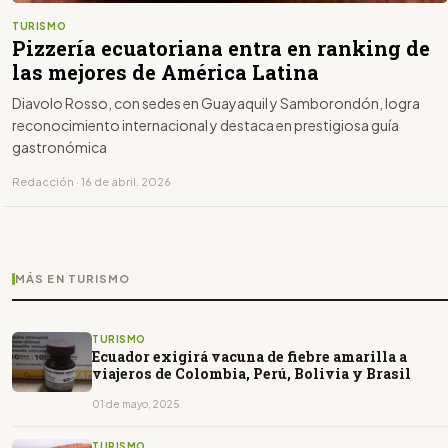
TURISMO
Pizzería ecuatoriana entra en ranking de
las mejores de América Latina
Diavolo Rosso, con sedes en Guayaquil y Samborondón, logra
reconocimiento internacional y destaca en prestigiosa guía
gastronómica
Redacción · 16 de abril, 2026
MÁS EN TURISMO
TURISMO
Ecuador exigirá vacuna de fiebre amarilla a
viajeros de Colombia, Perú, Bolivia y Brasil
01 de mayo, 2025
TURISMO