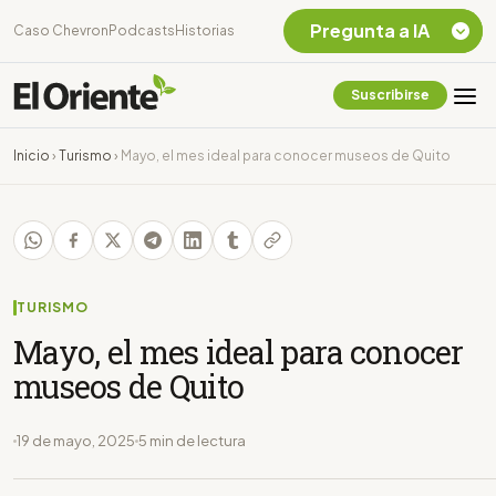
Pregunta a IA
Caso Chevron
Podcasts
Historias
Suscribirse
Quiero Información
sobre el Caso
Inicio
›
Turismo
›
Mayo, el mes ideal para conocer museos de Quito
Chevron Ecuador
Listar destinos
turísticos de la
Amazonia Ecuatoriana
¿En que consiste la
tasa minera que rige en
TURISMO
Ecuador?
Mayo, el mes ideal para conocer
museos de Quito
19 de mayo, 2025
5 min de lectura