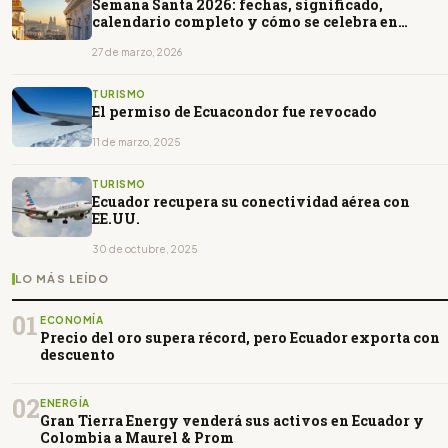
Semana Santa 2026: fechas, significado,
calendario completo y cómo se celebra en
Ecuador
27 de marzo, 2026
TURISMO
El permiso de Ecuacondor fue revocado
11 de marzo, 2025
TURISMO
Ecuador recupera su conectividad aérea con
EE.UU.
30 de octubre, 2025
LO MÁS LEÍDO
01
ECONOMÍA
Precio del oro supera récord, pero Ecuador exporta con
descuento
02
ENERGÍA
Gran Tierra Energy venderá sus activos en Ecuador y
Colombia a Maurel & Prom