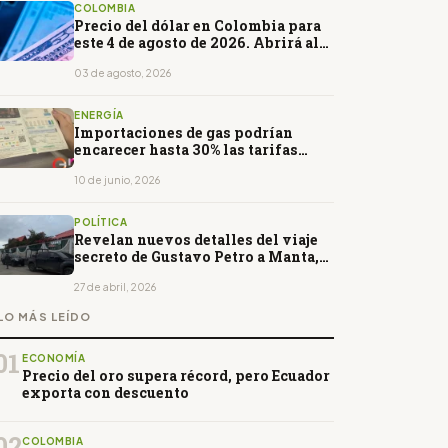
COLOMBIA
Precio del dólar en Colombia para
este 4 de agosto de 2026. Abrirá al
alza
03 de agosto, 2026
ENERGÍA
Importaciones de gas podrían
encarecer hasta 30% las tarifas
eléctricas en Colombia
10 de junio, 2026
POLÍTICA
Revelan nuevos detalles del viaje
secreto de Gustavo Petro a Manta,
Ecuador
27 de abril, 2026
LO MÁS LEÍDO
01
ECONOMÍA
Precio del oro supera récord, pero Ecuador
exporta con descuento
02
COLOMBIA