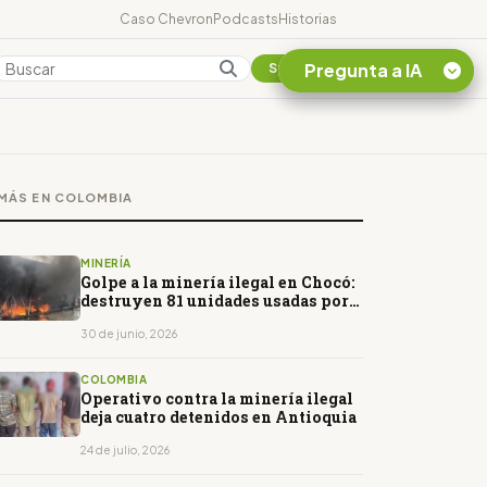
Caso Chevron
Podcasts
Historias
Pregunta a IA
Colombia
Suscribirse
Quiero Información
sobre el Caso
MÁS EN COLOMBIA
Chevron Ecuador
Listar destinos
turísticos de la
MINERÍA
Amazonia Ecuatoriana
Golpe a la minería ilegal en Chocó:
destruyen 81 unidades usadas por
¿En que consiste la
el Clan del Golfo
tasa minera que rige en
30 de junio, 2026
Ecuador?
COLOMBIA
Operativo contra la minería ilegal
deja cuatro detenidos en Antioquia
24 de julio, 2026