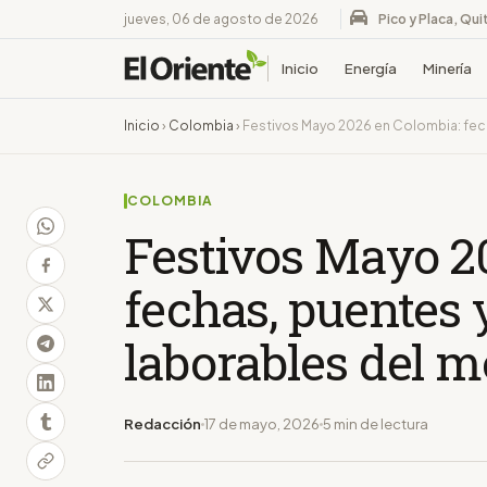
jueves, 06 de agosto de 2026
Pico y Placa, Qui
Inicio
Energía
Minería
Inicio
›
Colombia
›
Festivos Mayo 2026 en Colombia: fech
COLOMBIA
Festivos Mayo 2
fechas, puentes 
laborables del m
Redacción
17 de mayo, 2026
5 min de lectura