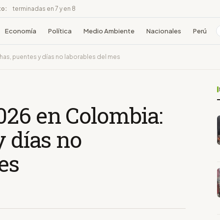
to:
terminadas en 7 y en 8
Economía
Política
Medio Ambiente
Nacionales
Perú
as, puentes y días no laborables del mes
026 en Colombia:
y días no
es