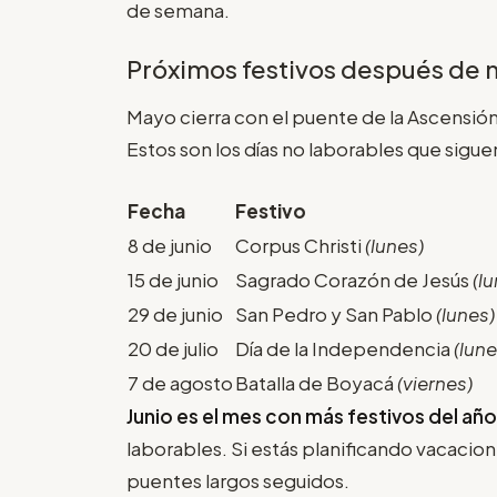
de semana.
Próximos festivos después de
Mayo cierra con el puente de la Ascensión 
Estos son los días no laborables que sigue
Fecha
Festivo
8 de junio
Corpus Christi
(lunes)
15 de junio
Sagrado Corazón de Jesús
(l
29 de junio
San Pedro y San Pablo
(lunes)
20 de julio
Día de la Independencia
(lune
7 de agosto
Batalla de Boyacá
(viernes)
Junio es el mes con más festivos del añ
laborables. Si estás planificando vacacio
puentes largos seguidos.