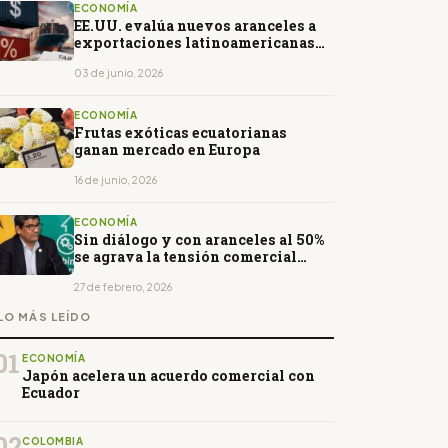
ECONOMÍA
EE.UU. evalúa nuevos aranceles a
exportaciones latinoamericanas
por presuntas fallas contra trabajo
forzoso
03 de junio, 2026
ECONOMÍA
Frutas exóticas ecuatorianas
ganan mercado en Europa
16 de junio, 2026
ECONOMÍA
Sin diálogo y con aranceles al 50%
se agrava la tensión comercial
entre Ecuador y Colombia
27 de febrero, 2026
LO MÁS LEÍDO
01
ECONOMÍA
Japón acelera un acuerdo comercial con
Ecuador
02
COLOMBIA