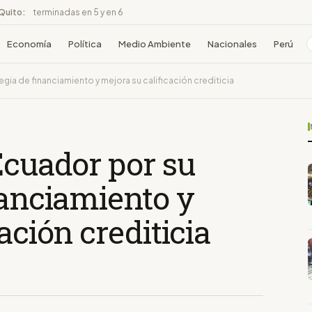
 Quito:
terminadas en 5 y en 6
Economía
Política
Medio Ambiente
Nacionales
Perú
gia de financiamiento y mejora su calificación crediticia
Ecuador por su
nanciamiento y
ación crediticia