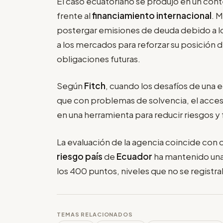
El caso ecuatoriano se produjo en un cont
frente al
financiamiento internacional
. 
postergar emisiones de deuda debido a l
a los mercados para reforzar su posición de
obligaciones futuras.
Según
Fitch
, cuando los desafíos de una 
que con problemas de solvencia, el acce
en una herramienta para reducir riesgos y f
La evaluación de la agencia coincide con 
riesgo país
de
Ecuador
ha mantenido una 
los 400 puntos, niveles que no se regist
TEMAS RELACIONADOS