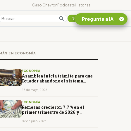
Caso Chevron
Podcasts
Historias
Pregunta a IA
Colombia
Suscribirse
Quiero Información
sobre el Caso
MÁS EN ECONOMÍA
Chevron Ecuador
Listar destinos
turísticos de la
ECONOMÍA
Amazonia Ecuatoriana
Asamblea inicia trámite para que
Ecuador abandone el sistema
¿En que consiste la
SUCRE impulsado durante el
tasa minera que rige en
correísmo
28 de mayo, 2026
Ecuador?
ECONOMÍA
Remesas crecieron 7,7 % en el
primer trimestre de 2026 y
alcanzaron USD 1.856 millones
02 de julio, 2026