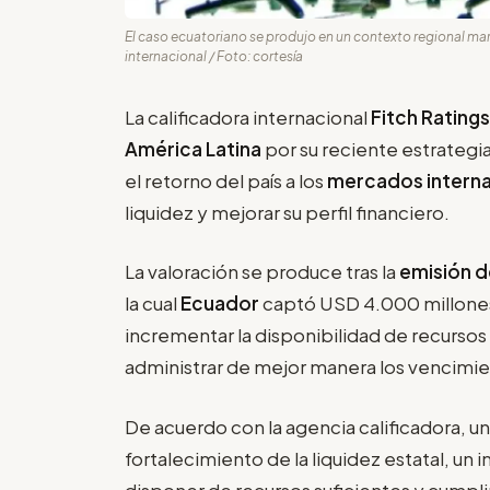
El caso ecuatoriano se produjo en un contexto regional mar
internacional / Foto: cortesía
La calificadora internacional
Fitch Rating
América Latina
por su reciente estrategi
el retorno del país a los
mercados intern
liquidez y mejorar su perfil financiero.
La valoración se produce tras la
emisión 
la cual
Ecuador
captó USD 4.000 millone
incrementar la disponibilidad de recurso
administrar de mejor manera los vencimie
De acuerdo con la agencia calificadora, un
fortalecimiento de la liquidez estatal, un
disponer de recursos suficientes y cumpl