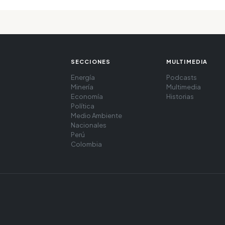
SECCIONES
MULTIMEDIA
Energía
Podcasts
Minería
Multimedia
Economía
Historias
Política
Medio Ambiente
Nacionales
Perú
Colombia