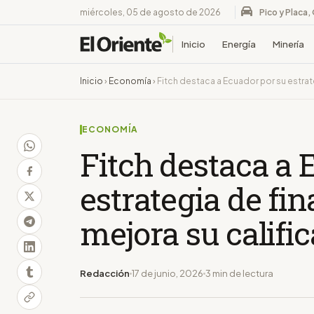
miércoles, 05 de agosto de 2026
Pico y Placa,
Inicio
Energía
Minería
Inicio
›
Economía
›
Fitch destaca a Ecuador por su estrate
ECONOMÍA
Fitch destaca a 
estrategia de fi
mejora su calific
Redacción
17 de junio, 2026
3 min de lectura