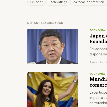
Ecuador
Fitch Ratings
calificación crediticia
NOTAS RELACIONADAS
ECONOMÍA
Japón 
Ecuado
Ecuador es
dispone de
Redacción · 
ECONOMÍA
Mundia
comerc
La partici
impacto ec
entretenim