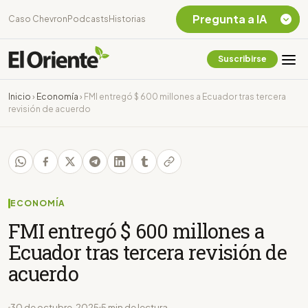
Pregunta a IA
Caso Chevron
Podcasts
Historias
Suscribirse
Quiero Información
sobre el Caso
Inicio
›
Economía
›
FMI entregó $ 600 millones a Ecuador tras tercera
Chevron Ecuador
revisión de acuerdo
Listar destinos
turísticos de la
Amazonia Ecuatoriana
¿En que consiste la
tasa minera que rige en
Ecuador?
ECONOMÍA
FMI entregó $ 600 millones a
Ecuador tras tercera revisión de
acuerdo
30 de octubre, 2025
5 min de lectura