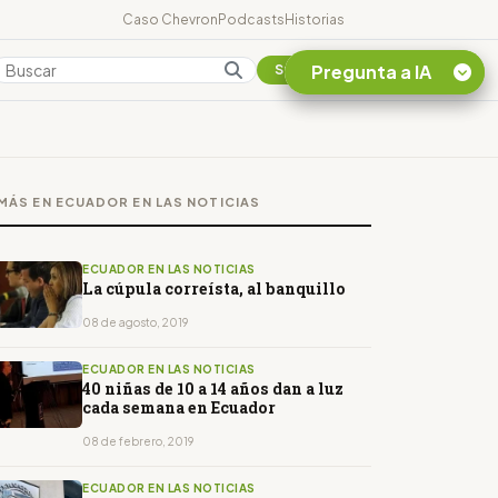
Caso Chevron
Podcasts
Historias
Pregunta a IA
Colombia
Suscribirse
Quiero Información
sobre el Caso
MÁS EN ECUADOR EN LAS NOTICIAS
Chevron Ecuador
Listar destinos
turísticos de la
ECUADOR EN LAS NOTICIAS
Amazonia Ecuatoriana
La cúpula correísta, al banquillo
¿En que consiste la
08 de agosto, 2019
tasa minera que rige en
Ecuador?
ECUADOR EN LAS NOTICIAS
40 niñas de 10 a 14 años dan a luz
cada semana en Ecuador
08 de febrero, 2019
ECUADOR EN LAS NOTICIAS