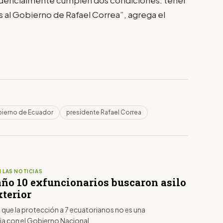
s al Gobierno de Rafael Correa”, agrega el
ierno de Ecuador
presidente Rafael Correa
 LAS NOTICIAS
año 10 exfuncionarios buscaron asilo
xterior
 que la protección a 7 ecuatorianos no es una
ia con el Gobierno Nacional.