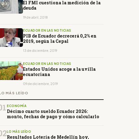
El FMI cuestiona la medición de la
deuda
19 de abril, 2018
ECUADOR EN LAS NOTICIAS
PIB de Ecuador decrecerá 0,2% en
2019, según la Cepal
13 de diciembre, 2019
ECUADOR EN LAS NOTICIAS
Estados Unidos acoge a la uvilla
ecuatoriana
09 de diciembre, 2019
LO MÁS LEÍDO
01
ECONOMÍA
Décimo cuarto sueldo Ecuador 2026:
monto, fechas de pago y cómo calcularlo
02
LO MÁS LEÍDO
Resultados Lotería de Medellín hoy,