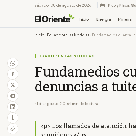
sábado, 08 de agosto de 2026
Pico y Placa, Qu
Inicio
Energía
Minería
Inicio
›
Ecuador en las Noticias
›
Fundamedios cuenta una
ECUADOR EN LAS NOTICIAS
Fundamedios cu
denuncias a tuit
11 de agosto, 2016
1 min de lectura
<p> Los llamados de atención h
seguidores.</p>