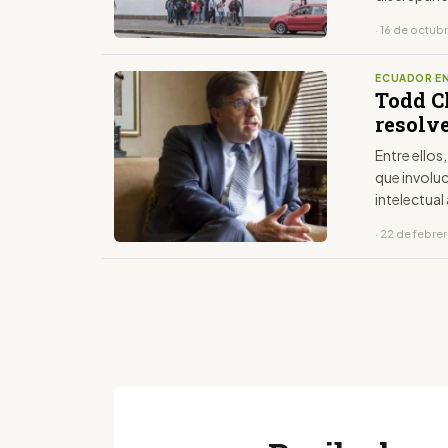
· 16 de octub
ECUADOR EN
Todd C
resolve
Entre ellos
que involu
intelectual 
· 22 de febre