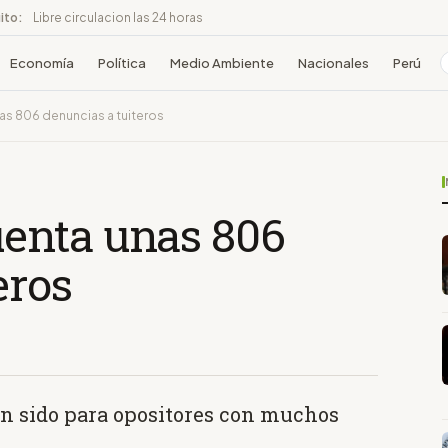
ito:
Libre circulacion las 24 horas
Economía
Política
Medio Ambiente
Nacionales
Perú
s 806 denuncias a tuiteros
enta unas 806
eros
an sido para opositores con muchos