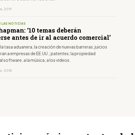
re, 2019
 LAS NOTICIAS
hapman: ‘10 temas deberán
rse antes de ir al acuerdo comercial’
, la tasa aduanera, la creación de nuevas barreras; juicios
cran a empresas de EE.UU.; patentes; la propiedad
al software, a la música, a los videos.
ro, 2018