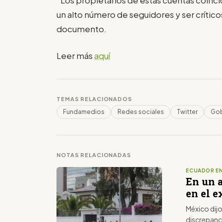
un alto número de seguidores y ser crítico
documento.
Leer más
aquí
TEMAS RELACIONADOS
Fundamedios
Redes sociales
Twitter
Gob
NOTAS RELACIONADAS
ECUADOR EN
En un 
en el e
México dijo
discrepanc