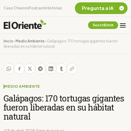
Pregunta a IA
Caso Chevron
Podcasts
Historias
Suscribirse
Quiero Información
sobre el Caso
Inicio
›
Medio Ambiente
›
Galápagos: 170 tortugas gigantes fueron
Chevron Ecuador
liberadas en su hábitat natural
Listar destinos
turísticos de la
Amazonia Ecuatoriana
¿En que consiste la
tasa minera que rige en
Ecuador?
MEDIO AMBIENTE
Galápagos: 170 tortugas gigantes
fueron liberadas en su hábitat
natural
03 de abril, 2025
3 min de lectura