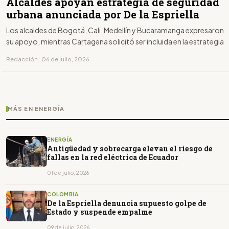
Alcaldes apoyan estrategia de seguridad
urbana anunciada por De la Espriella
Los alcaldes de Bogotá, Cali, Medellín y Bucaramanga expresaron
su apoyo, mientras Cartagena solicitó ser incluida en la estrategia
Redacción · 06 de julio, 2026
MÁS EN ENERGÍA
ENERGÍA
Antigüedad y sobrecarga elevan el riesgo de
fallas en la red eléctrica de Ecuador
01 de julio, 2026
COLOMBIA
De la Espriella denuncia supuesto golpe de
Estado y suspende empalme
09 de julio, 2026