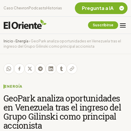
Pregunta a IA
Caso Chevron
Podcasts
Historias
Suscribirse
Quiero Información
sobre el Caso
Inicio
›
Energía
›
GeoPark analiza oportunidades en Venezuela tras el
Chevron Ecuador
ingreso del Grupo Gilinski como principal accionista
Listar destinos
turísticos de la
Amazonia Ecuatoriana
¿En que consiste la
tasa minera que rige en
Ecuador?
ENERGÍA
GeoPark analiza oportunidades
en Venezuela tras el ingreso del
Grupo Gilinski como principal
accionista