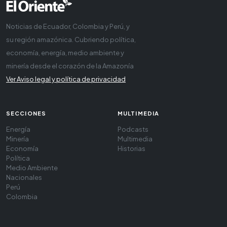
Noticias de Ecuador, Colombia y Perú, y
su región amazónica. Cubriendo política,
economía, energía, medio ambiente y
minería desde el corazón de la Amazonía
Ver Aviso legal y política de privacidad
SECCIONES
MULTIMEDIA
Energía
Podcasts
Minería
Multimedia
Economía
Historias
Política
Medio Ambiente
Nacionales
Perú
Colombia