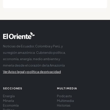
Noticias de Ecuador, Colombia y Perú, y
su región amazónica. Cubriendo política,
economía, energía, medio ambiente y
minería desde el corazón de la Amazonía
Ver Aviso legal y política de privacidad
SECCIONES
MULTIMEDIA
Energía
Podcasts
Minería
Multimedia
Economía
Historias
Política