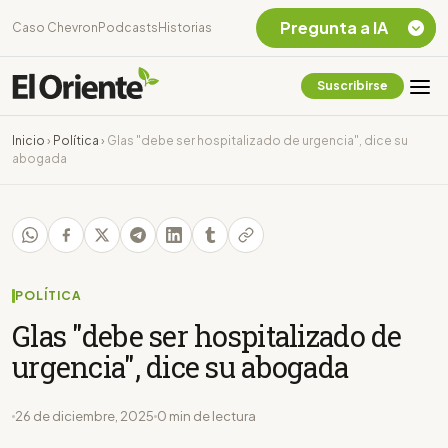
Pregunta a IA
Caso Chevron
Podcasts
Historias
Suscribirse
Quiero Información
sobre el Caso
Inicio
›
Política
›
Glas "debe ser hospitalizado de urgencia", dice su
Chevron Ecuador
abogada
Listar destinos
turísticos de la
Amazonia Ecuatoriana
¿En que consiste la
tasa minera que rige en
Ecuador?
POLÍTICA
Glas "debe ser hospitalizado de
urgencia", dice su abogada
26 de diciembre, 2025
0 min de lectura