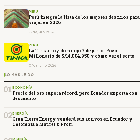
PERÚ
Perú integra la lista de los mejores destinos para
viajar en 2026
27 de julio, 2026
PERÚ
La Tinka hoy domingo 7 de junio: Pozo
Millonario de S/14.004.950 y cómo ver el sorteo
en vivo
07 de junio, 2026
LO MÁS LEÍDO
01
ECONOMÍA
Precio del oro supera récord, pero Ecuador exporta con
descuento
02
ENERGÍA
Gran Tierra Energy venderá sus activos en Ecuador y
Colombia a Maurel & Prom
MINERÍA