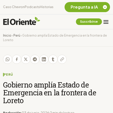
Pregunta a IA
Caso Chevron
Podcasts
Historias
Suscribirse
Quiero Información
sobre el Caso
Inicio
›
Perú
›
Gobierno amplía Estado de Emergencia en la frontera de
Chevron Ecuador
Loreto
Listar destinos
turísticos de la
Amazonia Ecuatoriana
¿En que consiste la
tasa minera que rige en
Ecuador?
PERÚ
Gobierno amplía Estado de
Emergencia en la frontera de
Loreto
Redacción
03 de junio, 2026
2 min de lectura