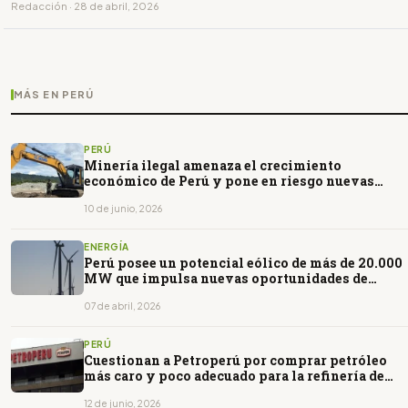
Redacción · 28 de abril, 2026
MÁS EN PERÚ
PERÚ
Minería ilegal amenaza el crecimiento
económico de Perú y pone en riesgo nuevas
inversiones
10 de junio, 2026
ENERGÍA
Perú posee un potencial eólico de más de 20.000
MW que impulsa nuevas oportunidades de
inversión energética
07 de abril, 2026
PERÚ
Cuestionan a Petroperú por comprar petróleo
más caro y poco adecuado para la refinería de
Talara
12 de junio, 2026