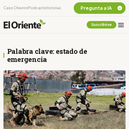
Pregunta a IA
Caso Chevron
Podcasts
Historias
Suscribirse
Quiero Información
sobre el Caso
Chevron Ecuador
Palabra clave: estado de
Listar destinos
turísticos de la
emergencia
Amazonia Ecuatoriana
¿En que consiste la
tasa minera que rige en
Ecuador?