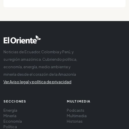
Noticias de Ecuador, Colombia y Perú, y
su región amazónica. Cubriendo política,
economía, energía, medio ambiente y
minería desde el corazón de la Amazonía
Ver Aviso legal y política de privacidad
SECCIONES
MULTIMEDIA
Energía
Podcasts
Minería
Multimedia
Economía
Historias
Política