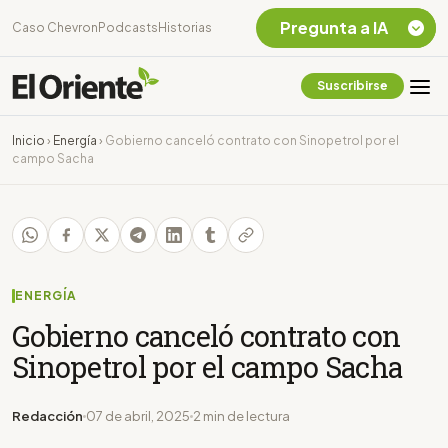
Pregunta a IA
Caso Chevron
Podcasts
Historias
Suscribirse
Quiero Información
sobre el Caso
Inicio
›
Energía
›
Gobierno canceló contrato con Sinopetrol por el
Chevron Ecuador
campo Sacha
Listar destinos
turísticos de la
Amazonia Ecuatoriana
¿En que consiste la
tasa minera que rige en
Ecuador?
ENERGÍA
Gobierno canceló contrato con
Sinopetrol por el campo Sacha
Redacción
07 de abril, 2025
2 min de lectura