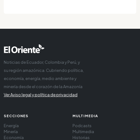
Noticias de Ecuador, Colombia y Perú, y
su región amazónica. Cubriendo política,
economía, energía, medio ambiente y
minería desde el corazón de la Amazonía
Ver Aviso legal y política de privacidad
SECCIONES
MULTIMEDIA
Energía
Podcasts
Minería
Multimedia
Economía
Historias