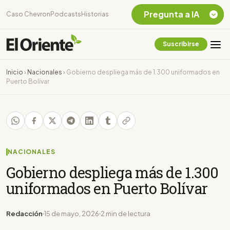
Pregunta a IA
Caso Chevron
Podcasts
Historias
Suscribirse
Quiero Información
sobre el Caso
Inicio
›
Nacionales
›
Gobierno despliega más de 1.300 uniformados en
Chevron Ecuador
Puerto Bolívar
Listar destinos
turísticos de la
Amazonia Ecuatoriana
¿En que consiste la
tasa minera que rige en
Ecuador?
NACIONALES
Gobierno despliega más de 1.300
uniformados en Puerto Bolívar
Redacción
15 de mayo, 2026
2 min de lectura