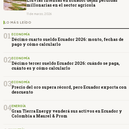
Lluvias intensas en Ecuador dejan pérdidas
millonarias en el sector agrícola
11 de marzo, 2026
LO MÁS LEÍDO
01
ECONOMÍA
Décimo cuarto sueldo Ecuador 2026: monto, fechas de
pago y cómo calcularlo
02
ECONOMÍA
Décimo tercer sueldo Ecuador 2026: cuándo se paga,
cuánto es y cómo calcularlo
03
ECONOMÍA
Precio del oro supera récord, pero Ecuador exporta con
descuento
04
ENERGÍA
Gran Tierra Energy venderá sus activos en Ecuador y
Colombia a Maurel & Prom