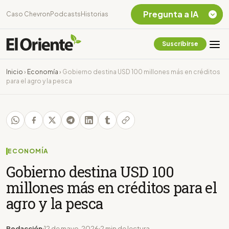
Pregunta a IA
Caso Chevron
Podcasts
Historias
Suscribirse
Quiero Información
sobre el Caso
Inicio
›
Economía
›
Gobierno destina USD 100 millones más en créditos
Chevron Ecuador
para el agro y la pesca
Listar destinos
turísticos de la
Amazonia Ecuatoriana
¿En que consiste la
tasa minera que rige en
Ecuador?
ECONOMÍA
Gobierno destina USD 100
millones más en créditos para el
agro y la pesca
Redacción
12 de mayo, 2026
2 min de lectura