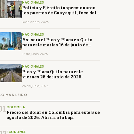
NACIONALES
Policía y Ejército inspeccionaron
los puertos de Guayaquil, foco del
narcotráfico
16 de enero, 2026
NACIONALES
Así será el Pico y Placa en Quito
para este martes 16 de junio de
2026: horarios y restricciones
15 de junio, 2026
NACIONALES
Pico y Placa Quito para este
viernes 26 de junio de 2026:
horarios y restricciones
25 de junio, 2026
LO MÁS LEÍDO
01
COLOMBIA
Precio del dólar en Colombia para este 5 de
agosto de 2026. Abrirá a la baja
02
ECONOMÍA