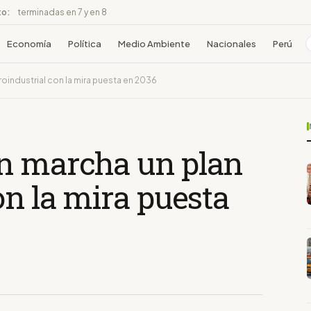
to:
terminadas en 7 y en 8
Economía
Política
Medio Ambiente
Nacionales
Perú
oindustrial con la mira puesta en 2036
n marcha un plan
on la mira puesta