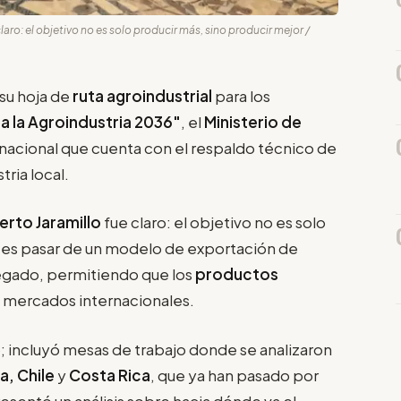
claro: el objetivo no es solo producir más, sino producir mejor /
su hoja de
ruta agroindustrial
para los
a la Agroindustria 2036"
, el
Ministerio de
nacional que cuenta con el respaldo técnico de
ria local.
berto Jaramillo
fue claro: el objetivo no es solo
a es pasar de un modelo de exportación de
regado, permitiendo que los
productos
 mercados internacionales.
o; incluyó mesas de trabajo donde se analizaron
a, Chile
y
Costa Rica
, que ya han pasado por
esentó un análisis sobre hacia dónde va el