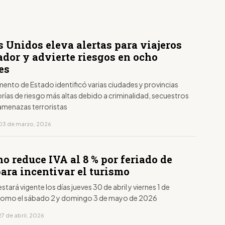
S
 Unidos eleva alertas para viajeros
ador y advierte riesgos en ocho
es
ento de Estado identificó varias ciudades y provincias
ías de riesgo más altas debido a criminalidad, secuestros
 amenazas terroristas
03 de marzo, 2026
S
o reduce IVA al 8 % por feriado de
ara incentivar el turismo
stará vigente los días jueves 30 de abril y viernes 1 de
como el sábado 2 y domingo 3 de mayo de 2026
7 de abril, 2026