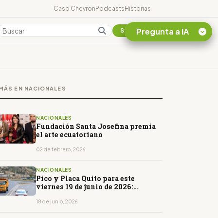
Caso Chevron
Podcasts
Historias
Pregunta a IA
Colombia
Suscribirse
Quiero Información
sobre el Caso
MÁS EN NACIONALES
Chevron Ecuador
Listar destinos
turísticos de la
NACIONALES
Amazonia Ecuatoriana
Fundación Santa Josefina premia
el arte ecuatoriano
¿En que consiste la
tasa minera que rige en
02 de febrero, 2026
Ecuador?
NACIONALES
Pico y Placa Quito para este
viernes 19 de junio de 2026:
horarios y restricciones
18 de junio, 2026