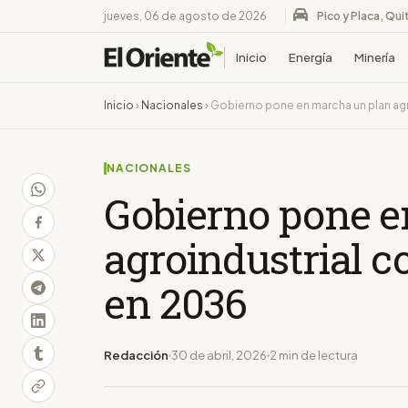
jueves, 06 de agosto de 2026
Pico y Placa, Qui
Inicio
Energía
Minería
Inicio
›
Nacionales
›
Gobierno pone en marcha un plan agr
NACIONALES
Gobierno pone e
agroindustrial c
en 2036
Redacción
30 de abril, 2026
2 min de lectura