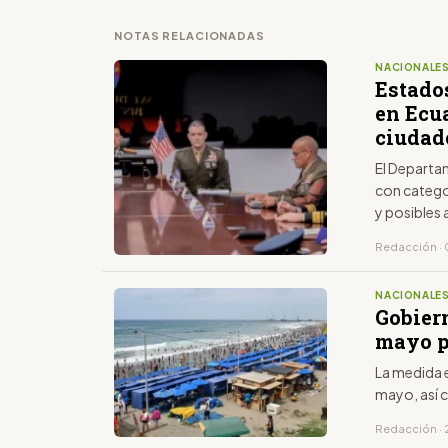
NOTAS RELACIONADAS
NACIONALE
Estados
en Ecu
ciudad
El Departam
con categor
y posibles
Redacción · 
NACIONALE
Gobiern
mayo p
La medida e
mayo, así 
Redacción · 2