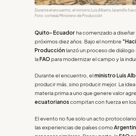
Durante el encuentro, el ministro Luis Alberto Jaramillo fue 
Foto: cortesía Ministerio de Producción
Quito- Ecuador
ha comenzado a diseñar 
próximos diez años. Bajo el nombre
"Haci
Producción
lanzó un proceso de diálogo 
la
FAO
para modernizar el campo y la indust
Durante el encuentro, el
ministro Luis Al
producir más, sino producir mejor. La ide
materia prima a uno que genere valor ag
ecuatorianos
compitan con fuerza en los
El evento no fue solo un acto protocolari
las experiencias de países como
Argentin
procesos similares. Por su parte, la
FAO
pr