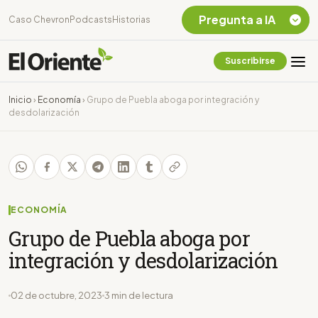
Pregunta a IA
Caso Chevron
Podcasts
Historias
Suscribirse
Quiero Información
sobre el Caso
Inicio
›
Economía
›
Grupo de Puebla aboga por integración y
Chevron Ecuador
desdolarización
Listar destinos
turísticos de la
Amazonia Ecuatoriana
¿En que consiste la
tasa minera que rige en
Ecuador?
ECONOMÍA
Grupo de Puebla aboga por
integración y desdolarización
02 de octubre, 2023
3 min de lectura