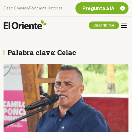
Pregunta a IA
Caso Chevron
Podcasts
Historias
Suscribirse
Quiero Información
sobre el Caso
Chevron Ecuador
Palabra clave: Celac
Listar destinos
turísticos de la
Amazonia Ecuatoriana
¿En que consiste la
tasa minera que rige en
Ecuador?