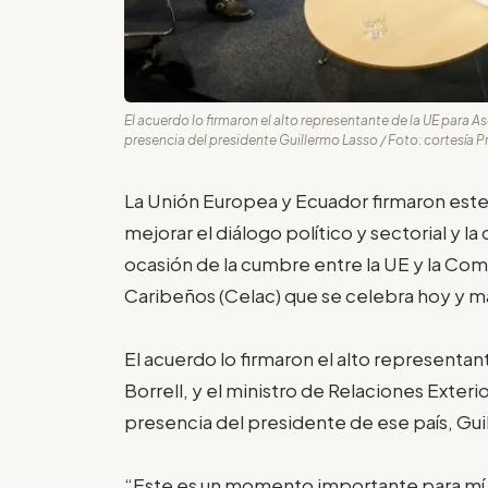
El acuerdo lo firmaron el alto representante de la UE para As
presencia del presidente Guillermo Lasso / Foto: cortesía P
La Unión Europea y Ecuador firmaron es
mejorar el diálogo político y sectorial y 
ocasión de la cumbre entre la UE y la Co
Caribeños (Celac) que se celebra hoy y m
El acuerdo lo firmaron el alto representan
Borrell, y el ministro de Relaciones Exte
presencia del presidente de ese país, Gui
“Este es un momento importante para mí