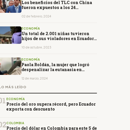
Los beneficios del TLC con China
fueron expuestos a los 24
prefectos
02 de febrero, 2024
ECONOMÍA
Un total de 2.001 niñas tuvieron
hijos de sus violadores en Ecuador
en 2022
10 de octubre, 2023
ECONOMÍA
Paola Roldán, la mujer que logró
despenalizar la eutanasia en
Ecuador, falleció
12 de marzo, 2024
LO MÁS LEÍDO
01
ECONOMÍA
Precio del oro supera récord, pero Ecuador
exporta con descuento
02
COLOMBIA
Precio del dólar en Colombia para este 5 de