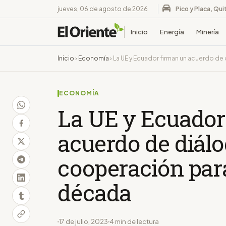
jueves, 06 de agosto de 2026
Pico y Placa, Qui
Inicio
Energía
Minería
Inicio
›
Economía
›
La UE y Ecuador firman un acuerdo de
ECONOMÍA
La UE y Ecuador
acuerdo de diálo
cooperación par
década
17 de julio, 2023
4 min de lectura