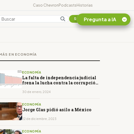
Caso Chevron
Podcasts
Historias
Pregunta a IA
Colombia
Suscribirse
Quiero Información
sobre el Caso
MÁS EN ECONOMÍA
Chevron Ecuador
Listar destinos
turísticos de la
ECONOMÍA
Amazonia Ecuatoriana
La falta de independencia judicial
frena la lucha contra la corrupción
¿En que consiste la
en América Latina
tasa minera que rige en
30 de enero, 2024
Ecuador?
ECONOMÍA
Jorge Glas pidió asilo a México
22 de diciembre, 2023
ECONOMÍA