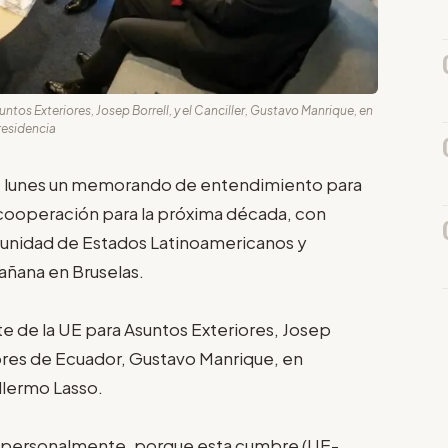
untos Exteriores, Josep Borrell, y el Canciller, Gustavo Manrique, en
residencia
te lunes un memorando de entendimiento para
la cooperación para la próxima década, con
munidad de Estados Latinoamericanos y
añana en Bruselas.
te de la UE para Asuntos Exteriores, Josep
riores de Ecuador, Gustavo Manrique, en
llermo Lasso.
 personalmente, porque esta cumbre (UE-