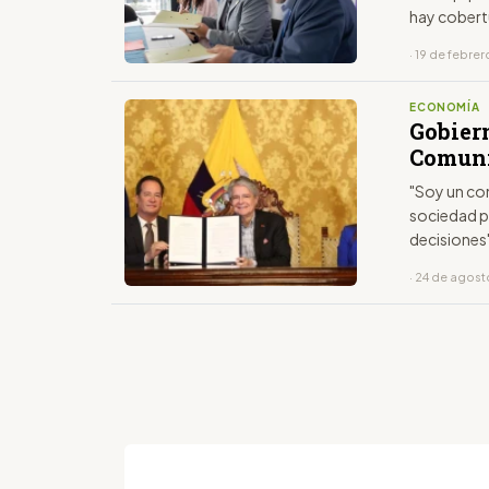
hay cobertu
· 19 de febre
ECONOMÍA
Gobier
Comuni
"Soy un co
sociedad p
decisiones
· 24 de agos