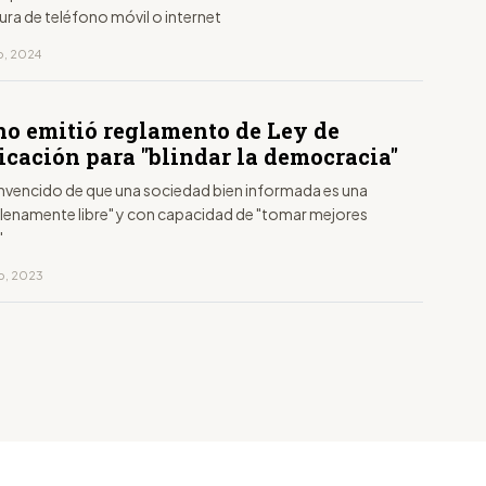
ra de teléfono móvil o internet
ro, 2024
no emitió reglamento de Ley de
cación para "blindar la democracia"
nvencido de que una sociedad bien informada es una
lenamente libre" y con capacidad de "tomar mejores
"
to, 2023