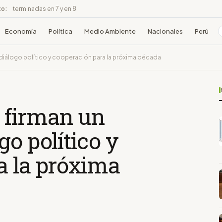
to:
terminadas en 7 y en 8
Economía
Política
Medio Ambiente
Nacionales
Perú
 diálogo político y cooperación para la próxima década
 firman un
go político y
a la próxima