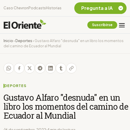
Pregunta a IA
Caso Chevron
Podcasts
Historias
Suscribirse
Quiero Información
sobre el Caso
Inicio
›
Deportes
›
Gustavo Alfaro "desnuda" en un libro los momentos
Chevron Ecuador
del camino de Ecuador al Mundial
Listar destinos
turísticos de la
Amazonia Ecuatoriana
¿En que consiste la
tasa minera que rige en
Ecuador?
DEPORTES
Gustavo Alfaro "desnuda" en un
libro los momentos del camino de
Ecuador al Mundial
16 de septiembre, 2022
4 min de lectura