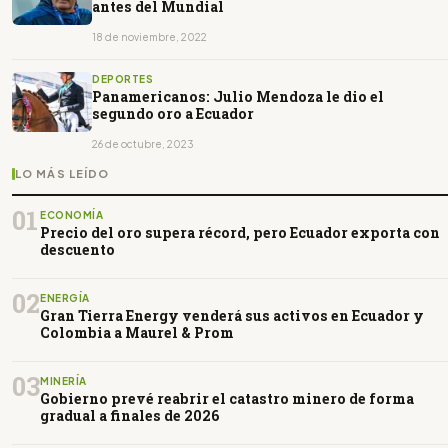
antes del Mundial
18 de noviembre, 2022
DEPORTES
Panamericanos: Julio Mendoza le dio el
segundo oro a Ecuador
26 de octubre, 2023
LO MÁS LEÍDO
01
ECONOMÍA
Precio del oro supera récord, pero Ecuador exporta con
descuento
02
ENERGÍA
Gran Tierra Energy venderá sus activos en Ecuador y
Colombia a Maurel & Prom
03
MINERÍA
Gobierno prevé reabrir el catastro minero de forma
gradual a finales de 2026