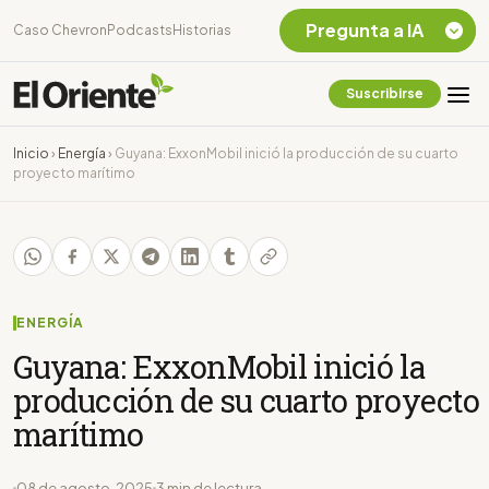
Pregunta a IA
Caso Chevron
Podcasts
Historias
Suscribirse
Quiero Información
sobre el Caso
Inicio
›
Energía
›
Guyana: ExxonMobil inició la producción de su cuarto
Chevron Ecuador
proyecto marítimo
Listar destinos
turísticos de la
Amazonia Ecuatoriana
¿En que consiste la
tasa minera que rige en
Ecuador?
ENERGÍA
Guyana: ExxonMobil inició la
producción de su cuarto proyecto
marítimo
08 de agosto, 2025
3 min de lectura