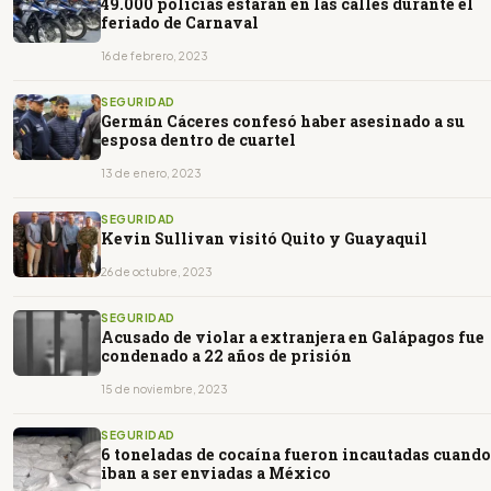
49.000 policías estarán en las calles durante el
feriado de Carnaval
16 de febrero, 2023
SEGURIDAD
Germán Cáceres confesó haber asesinado a su
esposa dentro de cuartel
13 de enero, 2023
SEGURIDAD
Kevin Sullivan visitó Quito y Guayaquil
26 de octubre, 2023
SEGURIDAD
Acusado de violar a extranjera en Galápagos fue
condenado a 22 años de prisión
15 de noviembre, 2023
SEGURIDAD
6 toneladas de cocaína fueron incautadas cuando
iban a ser enviadas a México