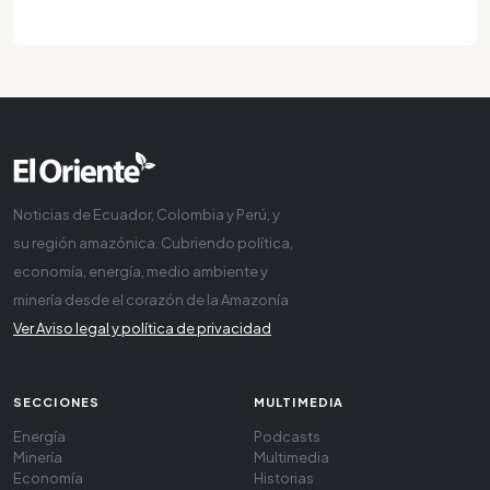
Noticias de Ecuador, Colombia y Perú, y
su región amazónica. Cubriendo política,
economía, energía, medio ambiente y
minería desde el corazón de la Amazonía
Ver Aviso legal y política de privacidad
SECCIONES
MULTIMEDIA
Energía
Podcasts
Minería
Multimedia
Economía
Historias