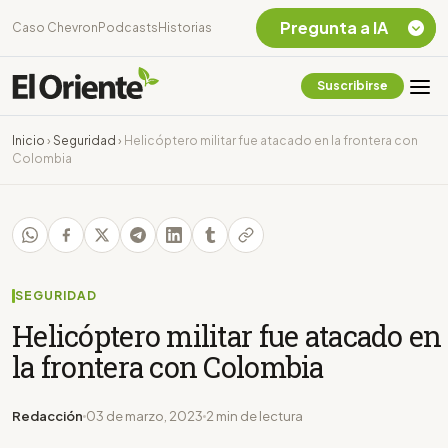
Pregunta a IA
Caso Chevron
Podcasts
Historias
Suscribirse
Quiero Información
sobre el Caso
Inicio
›
Seguridad
›
Helicóptero militar fue atacado en la frontera con
Chevron Ecuador
Colombia
Listar destinos
turísticos de la
Amazonia Ecuatoriana
¿En que consiste la
tasa minera que rige en
Ecuador?
SEGURIDAD
Helicóptero militar fue atacado en
la frontera con Colombia
Redacción
03 de marzo, 2023
2 min de lectura