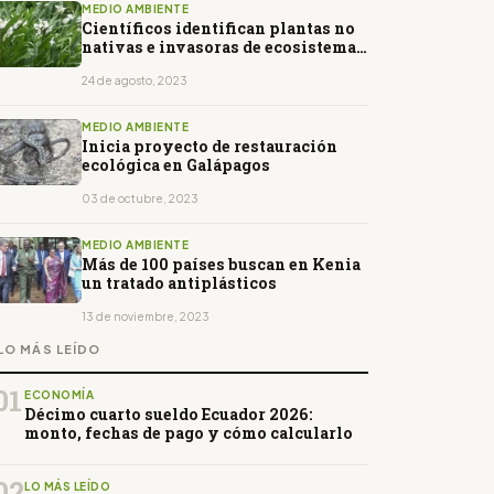
MEDIO AMBIENTE
Científicos identifican plantas no
nativas e invasoras de ecosistemas
en los Andes
24 de agosto, 2023
MEDIO AMBIENTE
Inicia proyecto de restauración
ecológica en Galápagos
03 de octubre, 2023
MEDIO AMBIENTE
Más de 100 países buscan en Kenia
un tratado antiplásticos
13 de noviembre, 2023
LO MÁS LEÍDO
01
ECONOMÍA
Décimo cuarto sueldo Ecuador 2026:
monto, fechas de pago y cómo calcularlo
02
LO MÁS LEÍDO