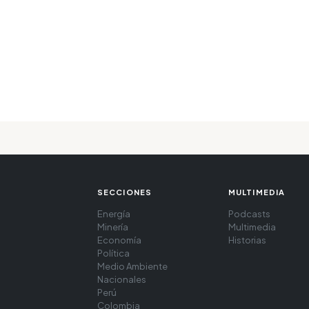
SECCIONES
MULTIMEDIA
Energía
Podcasts
Minería
Multimedia
Economía
Historias
Política
Medio Ambiente
Nacionales
Perú
Colombia