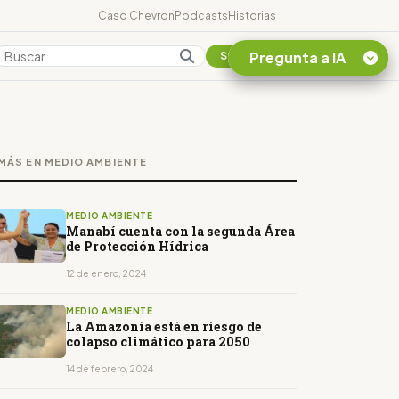
Caso Chevron
Podcasts
Historias
Pregunta a IA
Colombia
Suscribirse
Quiero Información
sobre el Caso
MÁS EN MEDIO AMBIENTE
Chevron Ecuador
Listar destinos
turísticos de la
MEDIO AMBIENTE
Amazonia Ecuatoriana
Manabí cuenta con la segunda Área
de Protección Hídrica
¿En que consiste la
tasa minera que rige en
12 de enero, 2024
Ecuador?
MEDIO AMBIENTE
La Amazonía está en riesgo de
colapso climático para 2050
14 de febrero, 2024