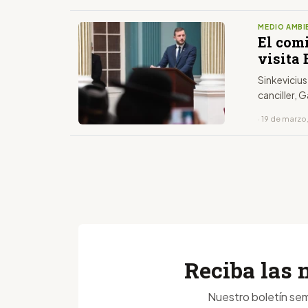
MEDIO AMBI
El com
visita
Sinkevicius
canciller, 
· 19 de marzo
Reciba las 
Nuestro boletín sem