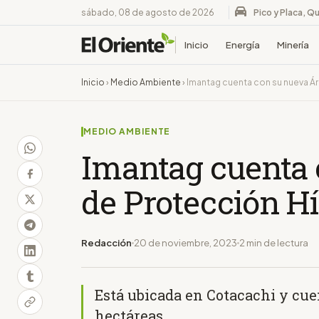
sábado, 08 de agosto de 2026
Pico y Placa, Qu
Inicio
Energía
Minería
Inicio
›
Medio Ambiente
›
Imantag cuenta con su nueva Á
MEDIO AMBIENTE
Imantag cuenta 
de Protección Hí
Redacción
20 de noviembre, 2023
2 min de lectura
Está ubicada en Cotacachi y cue
hectáreas.