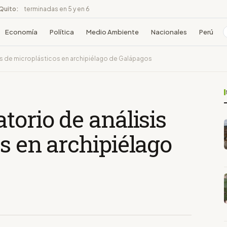
 Quito:
terminadas en 5 y en 6
Economía
Política
Medio Ambiente
Nacionales
Perú
sis de microplásticos en archipiélago de Galápagos
torio de análisis
s en archipiélago