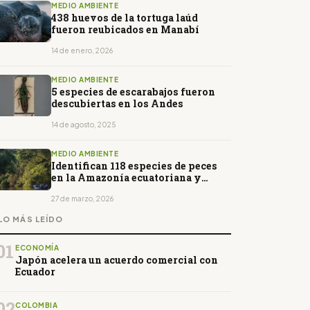
MEDIO AMBIENTE
438 huevos de la tortuga laúd
fueron reubicados en Manabí
14 de enero, 2026
MEDIO AMBIENTE
5 especies de escarabajos fueron
descubiertas en los Andes
14 de agosto, 2025
MEDIO AMBIENTE
Identifican 118 especies de peces
en la Amazonía ecuatoriana y
alertan sobre su conservación
27 de marzo, 2026
LO MÁS LEÍDO
01
ECONOMÍA
Japón acelera un acuerdo comercial con
Ecuador
02
COLOMBIA