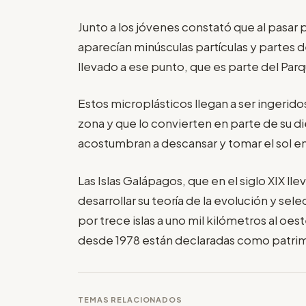
Junto a los jóvenes constató que al pasar p
aparecían minúsculas partículas y partes 
llevado a ese punto, que es parte del Par
Estos microplásticos llegan a ser ingerido
zona y que lo convierten en parte de su d
acostumbran a descansar y tomar el sol en
Las Islas Galápagos, que en el siglo XIX lle
desarrollar su teoría de la evolución y sel
por trece islas a uno mil kilómetros al oe
desde 1978 están declaradas como patrim
TEMAS RELACIONADOS