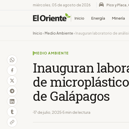
miércoles, 05 de agosto de 2026
Pico y Placa,
Inicio
Energía
Minería
Inicio
›
Medio Ambiente
›
Inauguran laboratorio de análi
MEDIO AMBIENTE
Inauguran labora
de microplástico
de Galápagos
17 de julio, 2025
5 min de lectura