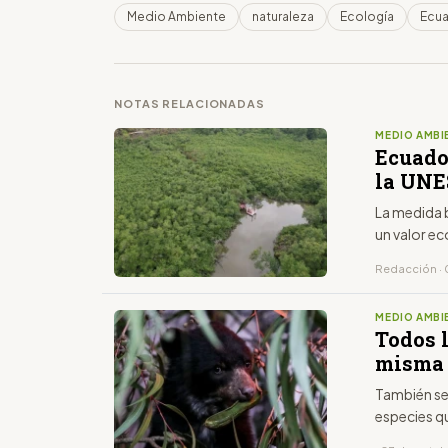
Medio Ambiente
naturaleza
Ecología
Ecu
NOTAS RELACIONADAS
MEDIO AMBI
Ecuado
la UNE
La medida 
un valor ec
Redacción ·
MEDIO AMBI
Todos 
misma 
También se
especies q