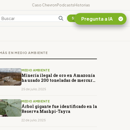
Caso Chevron
Podcasts
Historias
Pregunta a IA
Colombia
Suscribirse
Quiero Información
sobre el Caso
MÁS EN MEDIO AMBIENTE
Chevron Ecuador
Listar destinos
turísticos de la
MEDIO AMBIENTE
Amazonia Ecuatoriana
Minería ilegal de oro en Amazonía
ha usado 200 toneladas de mercurio
¿En que consiste la
desde 2019
tasa minera que rige en
25 de julio, 2025
Ecuador?
MEDIO AMBIENTE
Árbol gigante fue identificado en la
Reserva Mashpi-Tayra
22 de julio, 2025