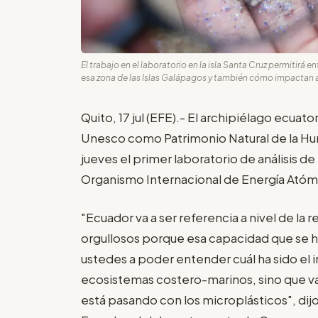
El trabajo en el laboratorio en la isla Santa Cruz permitir
esa zona de las Islas Galápagos y también cómo impactan a
Quito, 17 jul (EFE).- El archipiélago ecua
Unesco como Patrimonio Natural de la H
jueves el primer laboratorio de análisis d
Organismo Internacional de Energía Atómi
"Ecuador va a ser referencia a nivel de la
orgullosos porque esa capacidad que se h
ustedes a poder entender cuál ha sido el 
ecosistemas costero-marinos, sino que va 
está pasando con los microplásticos", dij