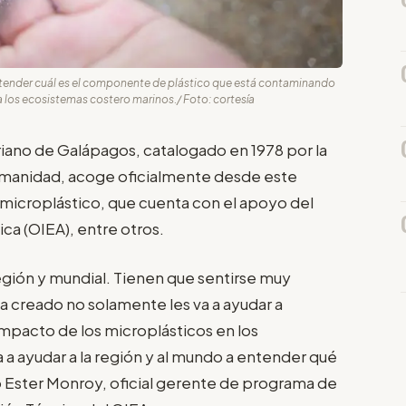
á entender cuál es el componente de plástico que está contaminando
 los ecosistemas costero marinos./ Foto: cortesía
toriano de Galápagos, catalogado en 1978 por la
umanidad, acoge oficialmente desde este
e microplástico, que cuenta con el apoyo del
ca (OIEA), entre otros.
 región y mundial. Tienen que sentirse muy
a creado no solamente les va a ayudar a
impacto de los microplásticos en los
a ayudar a la región y al mundo a entender qué
o Ester Monroy, oficial gerente de programa de