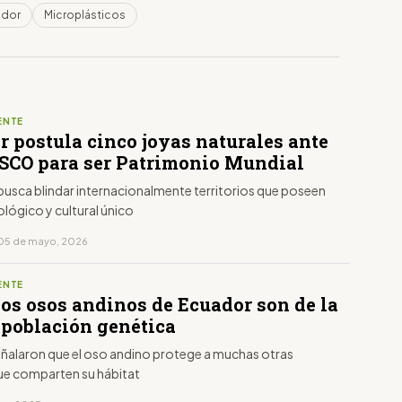
ador
Microplásticos
ENTE
r postula cinco joyas naturales ante
SCO para ser Patrimonio Mundial
busca blindar internacionalmente territorios que poseen
ológico y cultural único
 05 de mayo, 2026
ENTE
los osos andinos de Ecuador son de la
población genética
ñalaron que el oso andino protege a muchas otras
ue comparten su hábitat