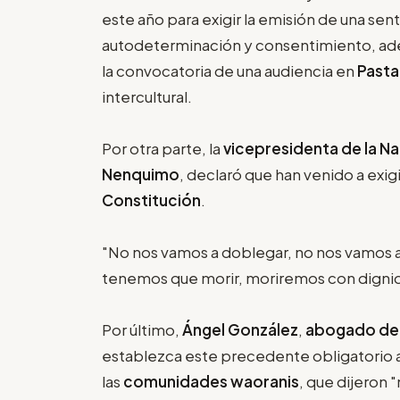
este año para exigir la emisión de una se
autodeterminación y consentimiento, ade
la convocatoria de una audiencia en
Past
intercultural.
Por otra parte, la
vicepresidenta de la N
Nenquimo
, declaró que han venido a exig
Constitución
.
"No nos vamos a doblegar, no nos vamos a 
tenemos que morir, moriremos con dignida
Por último,
Ángel González
,
abogado de 
establezca este precedente obligatorio a 
las
comunidades waoranis
, que dijeron "