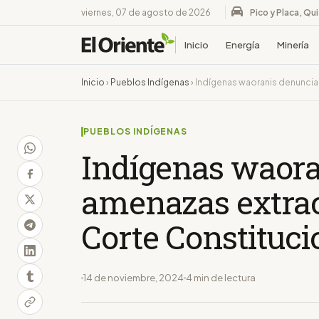
viernes, 07 de agosto de 2026
Pico y Placa, Qu
Inicio
Energía
Minería
Inicio
›
Pueblos Indígenas
›
Indígenas waoranis denuncian
PUEBLOS INDÍGENAS
Indígenas waor
amenazas extract
Corte Constituci
14 de noviembre, 2024
4 min de lectura