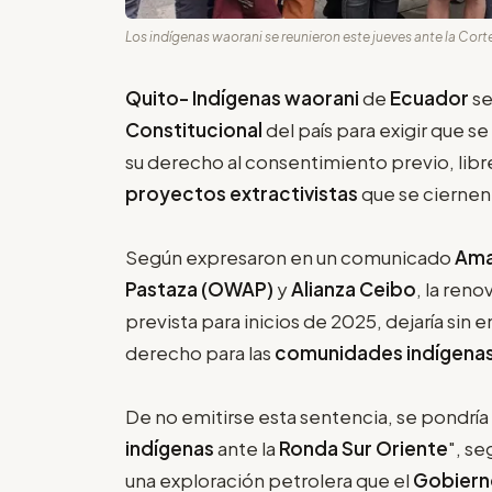
Los indígenas waorani se reunieron este jueves ante la Cort
Quito- Indígenas waorani
de
Ecuador
se
Constitucional
del país para exigir que s
su derecho al consentimiento previo, lib
proyectos extractivistas
que se ciernen 
Según expresaron en un comunicado
Ama
Pastaza (OWAP)
y
Alianza Ceibo
, la reno
prevista para inicios de 2025, dejaría sin 
derecho para las
comunidades indígena
De no emitirse esta sentencia, se pondría "e
indígenas
ante la
Ronda Sur Oriente
", s
una exploración petrolera que el
Gobiern