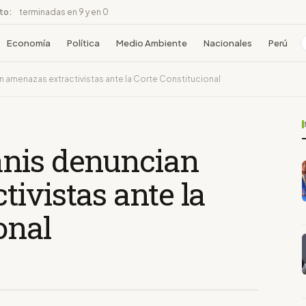
ito:
terminadas en 9 y en 0
Economía
Política
Medio Ambiente
Nacionales
Perú
 amenazas extractivistas ante la Corte Constitucional
anis denuncian
ivistas ante la
onal