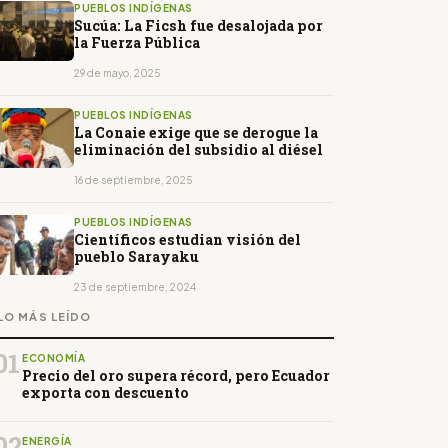
PUEBLOS INDÍGENAS
Sucúa: La Ficsh fue desalojada por
la Fuerza Pública
29 de mayo, 2025
PUEBLOS INDÍGENAS
La Conaie exige que se derogue la
eliminación del subsidio al diésel
16 de septiembre, 2025
PUEBLOS INDÍGENAS
Científicos estudian visión del
pueblo Sarayaku
23 de septiembre, 2024
LO MÁS LEÍDO
01
ECONOMÍA
Precio del oro supera récord, pero Ecuador
exporta con descuento
02
ENERGÍA