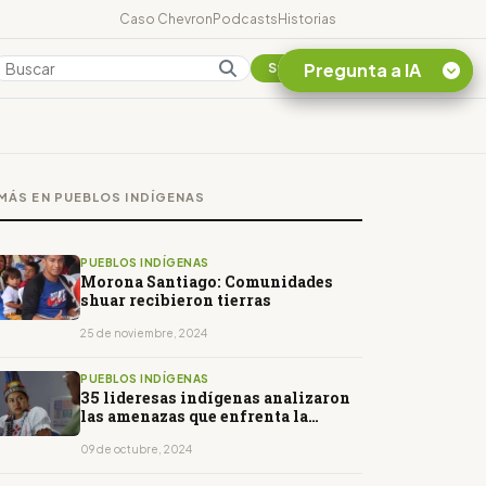
Caso Chevron
Podcasts
Historias
Pregunta a IA
Colombia
Suscribirse
Quiero Información
sobre el Caso
MÁS EN PUEBLOS INDÍGENAS
Chevron Ecuador
Listar destinos
turísticos de la
PUEBLOS INDÍGENAS
Amazonia Ecuatoriana
Morona Santiago: Comunidades
shuar recibieron tierras
¿En que consiste la
tasa minera que rige en
25 de noviembre, 2024
Ecuador?
PUEBLOS INDÍGENAS
35 lideresas indígenas analizaron
las amenazas que enfrenta la
Amazonía
09 de octubre, 2024