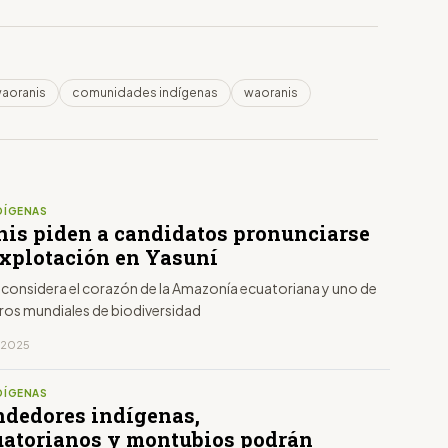
aoranis
comunidades indígenas
waoranis
DÍGENAS
is piden a candidatos pronunciarse
explotación en Yasuní
e considera el corazón de la Amazonía ecuatoriana y uno de
tros mundiales de biodiversidad
, 2025
DÍGENAS
dedores indígenas,
uatorianos y montubios podrán