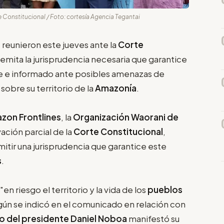
e Constitucional / Foto: cortesía Agencia Tegantai
 reunieron este jueves ante la
Corte
e emita la jurisprudencia necesaria que garantice
re e informado ante posibles amenazas de
sobre su territorio de la
Amazonía
.
zon Frontlines
, la
Organización Waorani de
vación parcial de la
Corte Constitucional
,
emitir una jurisprudencia que garantice este
s
.
n riesgo el territorio y la vida de los
pueblos
egún se indicó en el comunicado en relación con
o del presidente Daniel Noboa
manifestó su