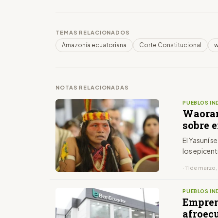
TEMAS RELACIONADOS
Amazonía ecuatoriana
Corte Constitucional
w
NOTAS RELACIONADAS
PUEBLOS IN
Waoran
sobre 
El Yasuní s
los epicen
· 11 de marzo
PUEBLOS IN
Empren
afroec