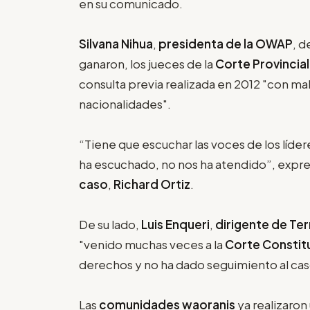
en su comunicado.
Silvana Nihua
,
presidenta de la OWAP
, d
ganaron, los jueces de la
Corte Provincial
consulta previa realizada en 2012 "con ma
nacionalidades".
“Tiene que escuchar las voces de los lídere
ha escuchado, no nos ha atendido”, expr
caso
,
Richard Ortiz
.
De su lado,
Luis Enqueri
,
dirigente de Ter
"venido muchas veces a la
Corte Constit
derechos y no ha dado seguimiento al cas
Las
comunidades waoranis
ya realizaron 