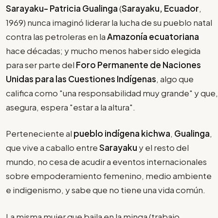
Sarayaku- Patricia Gualinga
(
Sarayaku, Ecuador
,
1969) nunca imaginó liderar la lucha de su pueblo natal
contra las petroleras en la
Amazonía ecuatoriana
hace décadas; y mucho menos haber sido elegida
para ser parte del
Foro Permanente de Naciones
Unidas para las Cuestiones Indígenas
, algo que
califica como "una responsabilidad muy grande" y que,
asegura, espera "estar a la altura".
Perteneciente al
pueblo indígena kichwa
,
Gualinga
,
que vive a caballo entre
Sarayaku
y el resto del
mundo, no cesa de acudir a eventos internacionales
sobre empoderamiento femenino, medio ambiente
e indigenismo, y sabe que no tiene una vida común.
La misma mujer que baila en la minga (trabajo