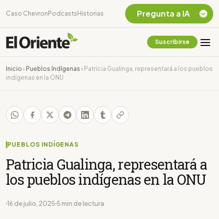
Pregunta a IA
Caso Chevron
Podcasts
Historias
Suscribirse
Quiero Información
sobre el Caso
Inicio
›
Pueblos Indígenas
›
Patricia Gualinga, representará a los pueblos
Chevron Ecuador
indígenas en la ONU
Listar destinos
turísticos de la
Amazonia Ecuatoriana
¿En que consiste la
tasa minera que rige en
Ecuador?
PUEBLOS INDÍGENAS
Patricia Gualinga, representará a
los pueblos indígenas en la ONU
16 de julio, 2025
5 min de lectura