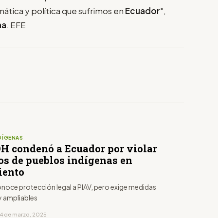
mática y política que sufrimos en
Ecuador
",
ma
. EFE
DÍGENAS
DH condenó a Ecuador por violar
os de pueblos indígenas en
iento
conoce protección legal a PIAV, pero exige medidas
y ampliables
14 de marzo, 2025