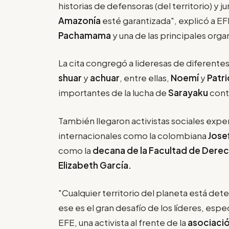
historias de defensoras (del territorio) y ju
Amazonía
esté garantizada", explicó a E
Pachamama
y una de las principales org
La cita congregó a lideresas de diferent
shuar
y
achuar
, entre ellas,
Noemí
y
Patri
importantes de la lucha de
Sarayaku
cont
También llegaron activistas sociales expe
internacionales como la colombiana
Josef
como la
decana de la
Facultad de Derec
Elizabeth García.
"Cualquier territorio del planeta está de
ese es el gran desafío de los líderes, esp
EFE, una activista al frente de la
asociaci