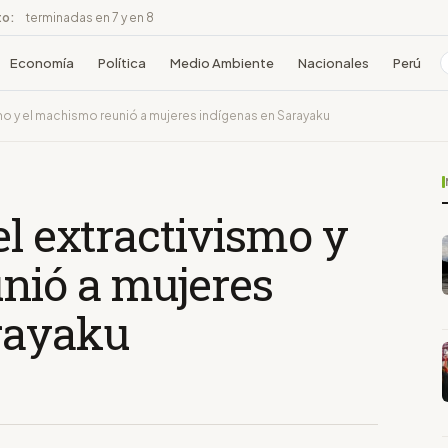
to:
terminadas en 7 y en 8
Economía
Política
Medio Ambiente
Nacionales
Perú
smo y el machismo reunió a mujeres indígenas en Sarayaku
el extractivismo y
nió a mujeres
rayaku