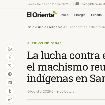
jueves, 06 de agosto de 2026
Pico y Placa, Qui
Inicio
Energía
Minería
Inicio
›
Pueblos Indígenas
›
La lucha contra el extractivi
PUEBLOS INDÍGENAS
La lucha contra 
el machismo reu
indígenas en Sa
01 de julio, 2025
5 min de lectura