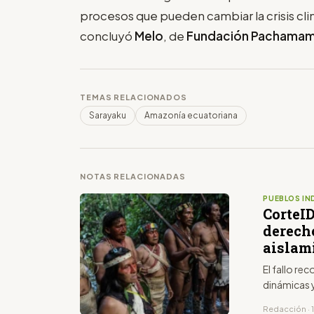
procesos que pueden cambiar la crisis cli
concluyó
Melo
, de
Fundación Pachama
TEMAS RELACIONADOS
Sarayaku
Amazonía ecuatoriana
NOTAS RELACIONADAS
PUEBLOS IN
CorteI
derech
aislam
El fallo re
dinámicas 
Redacción · 