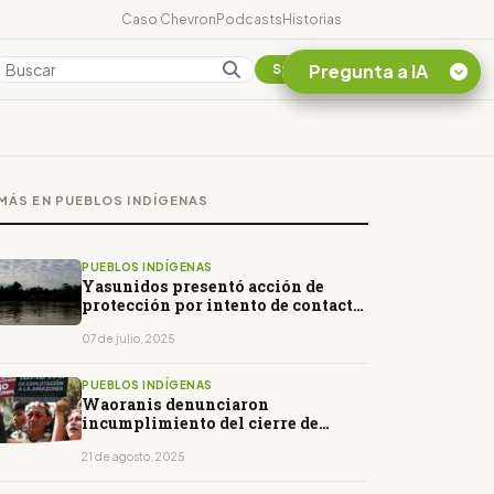
Caso Chevron
Podcasts
Historias
Pregunta a IA
Colombia
Suscribirse
Quiero Información
sobre el Caso
MÁS EN PUEBLOS INDÍGENAS
Chevron Ecuador
Listar destinos
turísticos de la
PUEBLOS INDÍGENAS
Amazonia Ecuatoriana
Yasunidos presentó acción de
protección por intento de contacto
¿En que consiste la
con Tagaeri y Taromenane
tasa minera que rige en
07 de julio, 2025
Ecuador?
PUEBLOS INDÍGENAS
Waoranis denunciaron
incumplimiento del cierre de
pozos en el Yasuní
21 de agosto, 2025