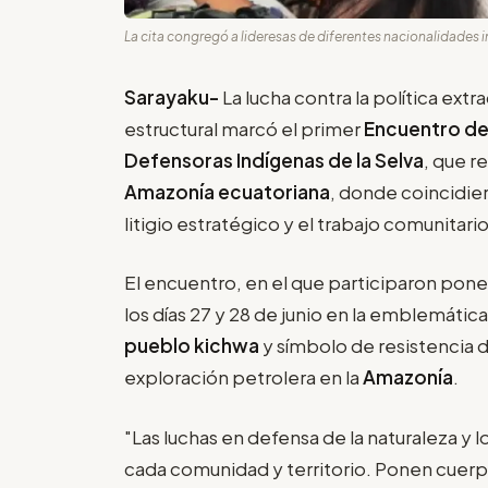
La cita congregó a lideresas de diferentes nacionalidades i
Sarayaku-
La lucha contra la política extr
estructural marcó el primer
Encuentro de 
Defensoras Indígenas de la Selva
, que r
Amazonía ecuatoriana
, donde coincidier
litigio estratégico y el trabajo comunitario
El encuentro, en el que participaron pon
los días 27 y 28 de junio en la emblemáti
pueblo kichwa
y símbolo de resistencia d
exploración petrolera en la
Amazonía
.
"Las luchas en defensa de la naturaleza y
cada comunidad y territorio. Ponen cuerpo