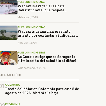
PUEBLOS INDÍGENAS
Waoranis exigen a la Corte
Constitucional que respete
consulta previa
14 de mayo, 2025
PUEBLOS INDÍGENAS
Waoranis denuncian presunto
intento por contactar a indígenas
en aislamiento
16 de abril, 2025
PUEBLOS INDÍGENAS
La Conaie exige que se derogue la
eliminación del subsidio al diésel
16 de septiembre, 2025
LO MÁS LEÍDO
01
COLOMBIA
Precio del dólar en Colombia para este 5 de
agosto de 2026. Abrirá a la baja
02
ECONOMÍA