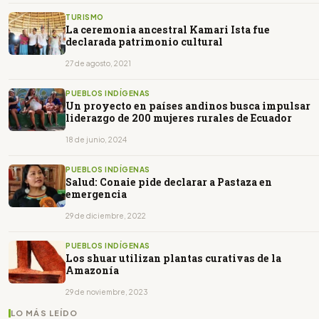
TURISMO
La ceremonia ancestral Kamari Ista fue
declarada patrimonio cultural
27 de agosto, 2021
PUEBLOS INDÍGENAS
Un proyecto en países andinos busca impulsar
liderazgo de 200 mujeres rurales de Ecuador
18 de junio, 2024
PUEBLOS INDÍGENAS
Salud: Conaie pide declarar a Pastaza en
emergencia
29 de diciembre, 2022
PUEBLOS INDÍGENAS
Los shuar utilizan plantas curativas de la
Amazonía
29 de noviembre, 2023
LO MÁS LEÍDO