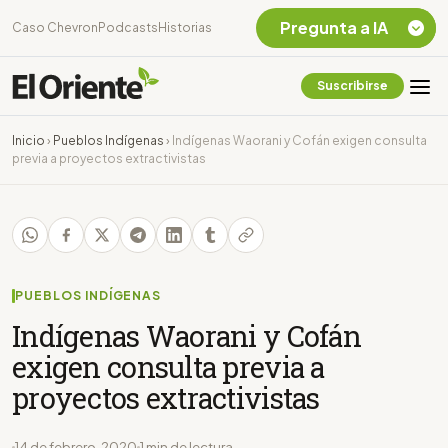
Pregunta a IA
Caso Chevron
Podcasts
Historias
Suscribirse
Quiero Información
sobre el Caso
Inicio
›
Pueblos Indígenas
›
Indígenas Waorani y Cofán exigen consulta
Chevron Ecuador
previa a proyectos extractivistas
Listar destinos
turísticos de la
Amazonia Ecuatoriana
¿En que consiste la
tasa minera que rige en
Ecuador?
PUEBLOS INDÍGENAS
Indígenas Waorani y Cofán
exigen consulta previa a
proyectos extractivistas
14 de febrero, 2020
1 min de lectura