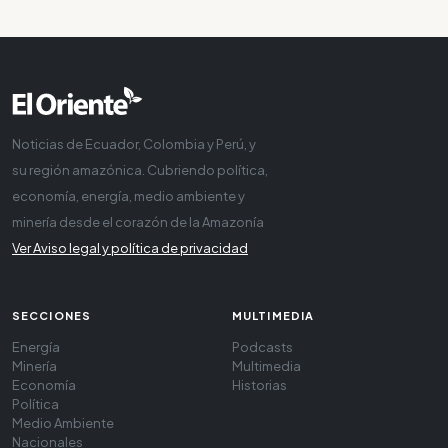
Noticias de Ecuador, Colombia y Perú, y
su región amazónica. Cubriendo política,
economía, energía, medio ambiente y
minería desde el corazón de la Amazonía
Ver Aviso legal y política de privacidad
SECCIONES
MULTIMEDIA
Energía
Podcasts
Minería
Multimedia
Economía
Historias
Política
Medio Ambiente
Nacionales