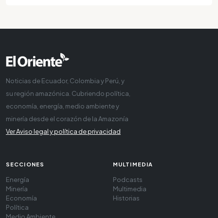
Noticias de Ecuador, Colombia y Perú, y
su región amazónica. Cubriendo política,
economía, energía, medio ambiente y
minería desde el corazón de la Amazonía
Ver Aviso legal y política de privacidad
SECCIONES
MULTIMEDIA
Energía
Podcasts
Minería
Multimedia
Economía
Historias
Política
Medio Ambiente