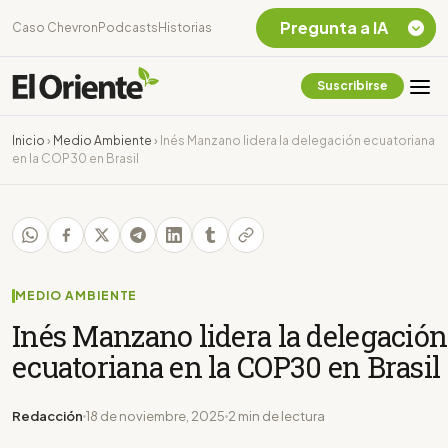
Pregunta a IA
Caso Chevron
Podcasts
Historias
Suscribirse
Quiero Información
sobre el Caso
Inicio
›
Medio Ambiente
›
Inés Manzano lidera la delegación ecuatoriana
Chevron Ecuador
en la COP30 en Brasil
Listar destinos
turísticos de la
Amazonia Ecuatoriana
¿En que consiste la
tasa minera que rige en
Ecuador?
MEDIO AMBIENTE
Inés Manzano lidera la delegación
ecuatoriana en la COP30 en Brasil
Redacción
18 de noviembre, 2025
2 min de lectura