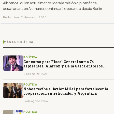
Albornoz, quien actualmente lidera la misión diplomática
ecuatoriana en Alemania, continuará operando desde Berlín
Redacción · 31 de marzo, 2026
MÁS EN POLÍTICA
POLÍTICA
Concurso para Fiscal General suma 74
aspirantes; Alarcón y De la Gasca entre los
postulantes
04 de marzo, 2026
POLÍTICA
Noboa recibe a Javier Milei para fortalecer la
cooperación entre Ecuador y Argentina
06 de agosto, 2026
POLÍTICA