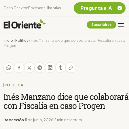
Pregunta a IA
Caso Chevron
Podcasts
Historias
Suscribirse
Quiero Información
sobre el Caso
Inicio
›
Política
›
Inés Manzano dice que colaborará con Fiscalía en caso
Chevron Ecuador
Progen
Listar destinos
turísticos de la
Amazonia Ecuatoriana
¿En que consiste la
tasa minera que rige en
Ecuador?
POLÍTICA
Inés Manzano dice que colaborará
con Fiscalía en caso Progen
Redacción
11 de junio, 2026
2 min de lectura