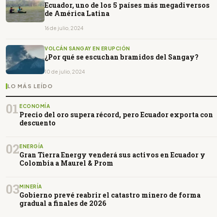
Ecuador, uno de los 5 países más megadiversos
de América Latina
16 de julio, 2024
VOLCÁN SANGAY EN ERUPCIÓN
¿Por qué se escuchan bramidos del Sangay?
10 de julio, 2024
LO MÁS LEÍDO
01
ECONOMÍA
Precio del oro supera récord, pero Ecuador exporta con
descuento
02
ENERGÍA
Gran Tierra Energy venderá sus activos en Ecuador y
Colombia a Maurel & Prom
03
MINERÍA
Gobierno prevé reabrir el catastro minero de forma
gradual a finales de 2026