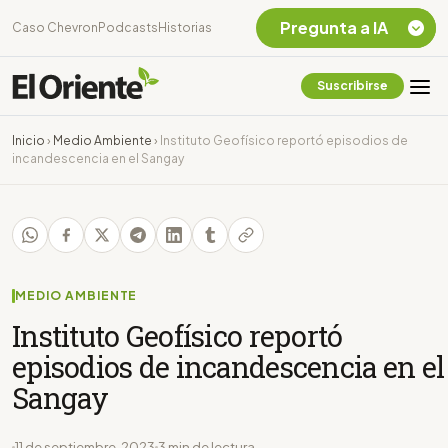
Pregunta a IA
Caso Chevron
Podcasts
Historias
Suscribirse
Quiero Información
sobre el Caso
Inicio
›
Medio Ambiente
›
Instituto Geofísico reportó episodios de
Chevron Ecuador
incandescencia en el Sangay
Listar destinos
turísticos de la
Amazonia Ecuatoriana
¿En que consiste la
tasa minera que rige en
Ecuador?
MEDIO AMBIENTE
Instituto Geofísico reportó
episodios de incandescencia en el
Sangay
11 de septiembre, 2023
3 min de lectura