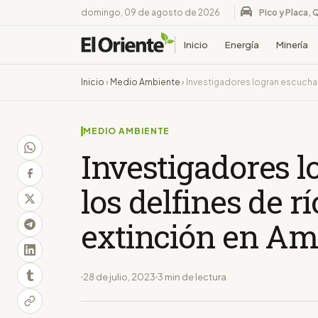
domingo, 09 de agosto de 2026
Pico y Placa, 
Inicio
Energía
Minería
Inicio
›
Medio Ambiente
›
Investigadores logran escuchar
MEDIO AMBIENTE
Investigadores l
los delfines de r
extinción en A
28 de julio, 2023
3 min de lectura