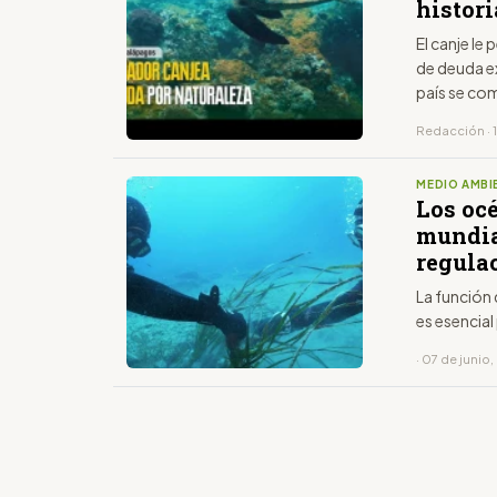
histori
El canje le
de deuda ex
país se co
Redacción · 
MEDIO AMBI
Los oc
mundia
regula
La función 
es esencial
· 07 de junio