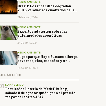
MEDIO AMBIENTE
Brasil: Los incendios degradan
2.846 kilómetros cuadrados de la
Amazonía
21 de mayo, 2024
MEDIO AMBIENTE
Expertos advierten sobre las
enfermedades zoonóticas
24 de abril, 2024
MEDIO AMBIENTE
El geoparque Napo Sumaco alberga
cavernas, ríos, cascadas y un
volcán
13 de junio, 2023
LO MÁS LEÍDO
01
LO MÁS LEÍDO
Resultados Lotería de Medellín hoy,
sábado 8 de agosto: quién ganó el premio
mayor del sorteo 4847