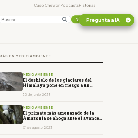
Caso Chevron
Podcasts
Historias
Pregunta a IA
Colombia
Suscribirse
Quiero Información
sobre el Caso
MÁS EN MEDIO AMBIENTE
Chevron Ecuador
Listar destinos
turísticos de la
MEDIO AMBIENTE
Amazonia Ecuatoriana
El deshielo de los glaciares del
Himalaya pone en riesgo a un
¿En que consiste la
cuarto de la población del mundo
tasa minera que rige en
20 de junio, 2023
Ecuador?
MEDIO AMBIENTE
El primate más amenazado de la
Amazonía se ahoga ante el avance
de la ciudad
01 de agosto, 2023