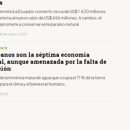
a
 permitirá a Ecuador convertir cerca de US$ 1.630 millones
terna al nuevo valor de US$ 656 millones. A cambio, el
mpromete a conservar este paraíso natural
18 de mayo, 2023
ENTE
éanos son la séptima economía
l, aunque amenazada por la falta de
ción
de la inmensa masa de agua que ocupa el 71 % de la tierra
 para el clima y el bienestar humano,
, 2023