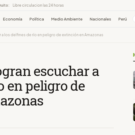
Quito:
Libre circulacion las 24 horas
Economía
Política
Medio Ambiente
Nacionales
Perú
 a los delfines de río en peligro de extinción en Amazonas
ogran escuchar a
ío en peligro de
mazonas