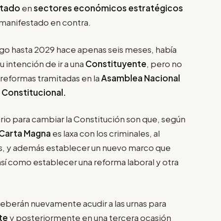
stado
en
sectores económicos estratégicos
a manifestado en contra.
rgo hasta 2029 hace apenas seis meses, había
 intención de ir a una
Constituyente
, pero no
 reformas tramitadas en la
Asamblea Nacional
 Constitucional.
rio para cambiar la Constitución son que, según
Carta Magna
es laxa con los criminales, al
es, y además establecer un nuevo marco que
 así como establecer una reforma laboral y otra
 deberán nuevamente acudir a las urnas para
te
y posteriormente en una tercera ocasión