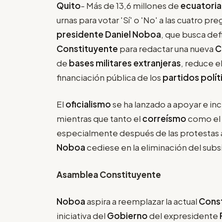
Quito
- Más de 13,6 millones de
ecuatori
urnas para votar 'Sí' o 'No' a las cuatro pr
presidente Daniel Noboa
, que busca defi
Constituyente
para redactar una nueva
C
de
bases militares extranjeras
, reduce e
financiación pública de los
partidos polít
El
oficialismo
se ha lanzado a apoyar e ince
mientras que tanto el
correísmo
como el
especialmente después de las protestas 
Noboa
cediese en la eliminación del subsi
Asamblea Constituyente
Noboa
aspira a reemplazar la actual
Cons
iniciativa del
Gobierno
del expresidente