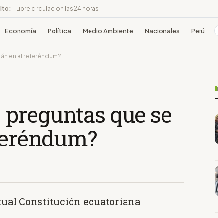
ito:
Libre circulacion las 24 horas
Economía
Política
Medio Ambiente
Nacionales
Perú
rán en el referéndum?
4 preguntas que se
eferéndum?
tual Constitución ecuatoriana