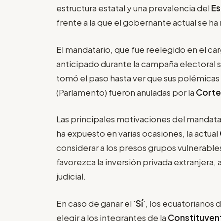
estructura estatal y una prevalencia del
E
frente a la que el gobernante actual se h
El mandatario, que fue reelegido en el ca
anticipado durante la campaña electoral su
tomó el paso hasta ver que sus polémicas
(Parlamento) fueron anuladas por la
Corte
Las principales motivaciones del mandata
ha expuesto en varias ocasiones, la actual
considerar a los presos grupos vulnerabl
favorezca la inversión privada extranjera,
judicial.
En caso de ganar el '
Sí
', los ecuatorianos
elegir a los integrantes de la
Constituyen