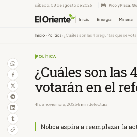
sábado, 08 de agosto de 2026
Pico y Placa, Qu
Inicio
Energía
Minería
Inicio
›
Política
›
¿Cuáles son las 4 preguntas que se vota
POLÍTICA
¿Cuáles son las 
votarán en el r
11 de noviembre, 2025
5 min de lectura
Noboa aspira a reemplazar la ac