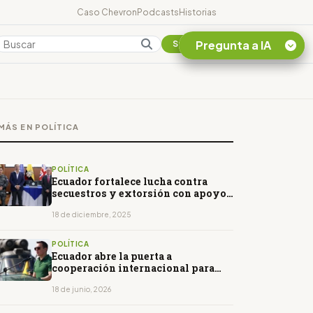
Caso Chevron
Podcasts
Historias
Pregunta a IA
Colombia
Suscribirse
Quiero Información
sobre el Caso
MÁS EN POLÍTICA
Chevron Ecuador
Listar destinos
turísticos de la
POLÍTICA
Amazonia Ecuatoriana
Ecuador fortalece lucha contra
secuestros y extorsión con apoyo
¿En que consiste la
internacional
tasa minera que rige en
18 de diciembre, 2025
Ecuador?
POLÍTICA
Ecuador abre la puerta a
cooperación internacional para
enfrentar la crisis de seguridad
18 de junio, 2026