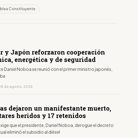
blea Constituyente
r y Japón reforzaron cooperación
ica, energética y de seguridad
te Daniel Noboa se reunió con el primer ministro japonés,
iba
28 de agosto, 2025
tas dejaron un manifestante muerto,
tares heridos y 17 retenidos
xige que el presidente, Daniel Noboa, derogue el decreto
ual eliminó el subsidio al diésel