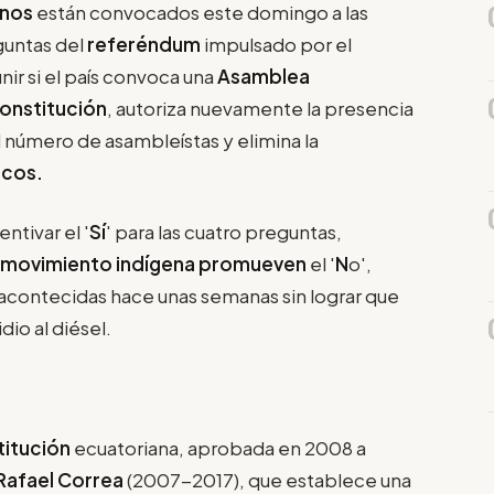
anos
están convocados este domingo a las
eguntas del
referéndum
impulsado por el
nir si el país convoca una
Asamblea
onstitución
, autoriza nuevamente la presencia
l número de asambleístas y elimina la
icos.
ntivar el '
Sí
' para las cuatro preguntas,
movimiento indígena promueven
el '
N
o',
acontecidas hace unas semanas sin lograr que
dio al diésel.
titución
ecuatoriana, aprobada en 2008 a
Rafael Correa
(2007-2017), que establece una