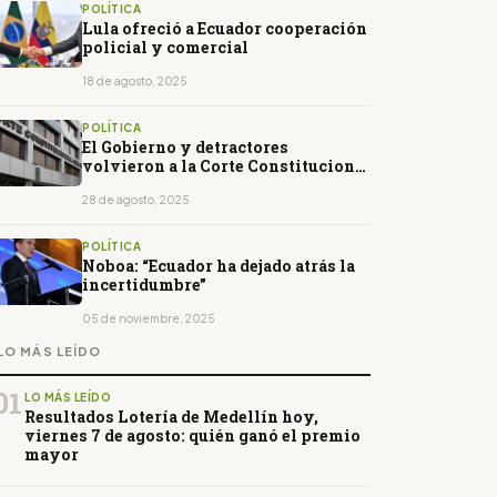
POLÍTICA
Lula ofreció a Ecuador cooperación
policial y comercial
18 de agosto, 2025
POLÍTICA
El Gobierno y detractores
volvieron a la Corte Constitucional
por otra polémica ley
28 de agosto, 2025
POLÍTICA
Noboa: “Ecuador ha dejado atrás la
incertidumbre”
05 de noviembre, 2025
LO MÁS LEÍDO
01
LO MÁS LEÍDO
Resultados Lotería de Medellín hoy,
viernes 7 de agosto: quién ganó el premio
mayor