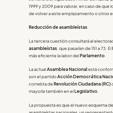
1999 y 2009 para valorar, en caso de que lo
de volver a este emplazamiento o otros e
Reducción de asambleístas
La tercera cuestión consultará al elector
asambleístas
, que pasarían de 151 a 73. El
más eficiente la labor del
Parlamento
.
La actual
Asamblea Nacional
está confor
son el partido
Acción Democrática Nacion
correísta de
Revolución Ciudadana (RC)
mayoría también en el
Legislativo
.
La propuesta es que el nuevo esquema d
asambleístas nacionales, un representante