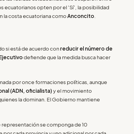
s ecuatorianos opten por el 'Sí', la posibilidad
n la costa ecuatoriana como
Anconcito
.
ado si está de acuerdo con
reducir el número de
Ejecutivo
defiende que la medida busca hacer
mada por once formaciones políticas, aunque
al (ADN, oficialista)
y el movimiento
quienes la dominan. El Gobierno mantiene
e representación se componga de 10
 por cada provincia y uno adicional por cada