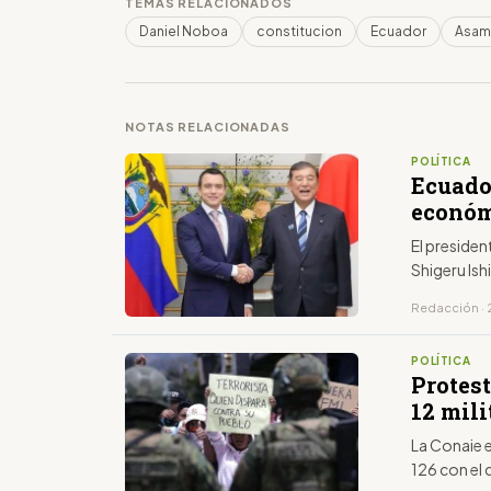
TEMAS RELACIONADOS
Daniel Noboa
constitucion
Ecuador
Asam
NOTAS RELACIONADAS
POLÍTICA
Ecuado
económ
El presiden
Shigeru Ish
Redacción · 
POLÍTICA
Protes
12 mili
La Conaie e
126 con el c