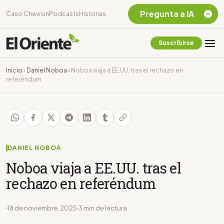
Pregunta a IA
Caso Chevron
Podcasts
Historias
Suscribirse
Quiero Información
sobre el Caso
Inicio
›
Daniel Noboa
›
Noboa viaja a EE.UU. tras el rechazo en
Chevron Ecuador
referéndum
Listar destinos
turísticos de la
Amazonia Ecuatoriana
¿En que consiste la
tasa minera que rige en
Ecuador?
DANIEL NOBOA
Noboa viaja a EE.UU. tras el
rechazo en referéndum
18 de noviembre, 2025
3 min de lectura