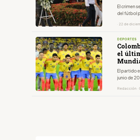
El crimen 
del fútbol 
· 22 de dici
DEPORTES
Colomb
el últi
Mundia
El partido
junio de 2
Redacción · 