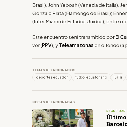
Brasil), John Yeboah (Venezia de Italia), 
Gonzalo Plata (Flamengo de Brasil); Enner
(Inter Miami de Estados Unidos), entre otr
Este encuentro será transmitido por
El Ca
ver (
PPV
), y
Teleamazonas
en diferido (a 
TEMAS RELACIONADOS
deportes ecuador
futbol ecuatoriano
LaTri
NOTAS RELACIONADAS
SEGURIDAD
Último
Barcel