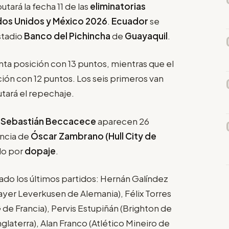
utará la fecha 11 de las
eliminatorias
dos Unidos y México 2026
.
Ecuador
se
estadio
Banco del Pichincha
de
Guayaquil
.
ta posición con 13 puntos, mientras que el
ión con 12 puntos. Los seis primeros van
utará el repechaje.
o Sebastián Beccacece
aparecen 26
encia de
Óscar Zambrano (Hull City de
do por
dopaje
.
ado los últimos partidos: Hernán Galíndez
ayer Leverkusen de Alemania), Félix Torres
G de Francia), Pervis Estupiñán (Brighton de
glaterra), Alan Franco (Atlético Mineiro de