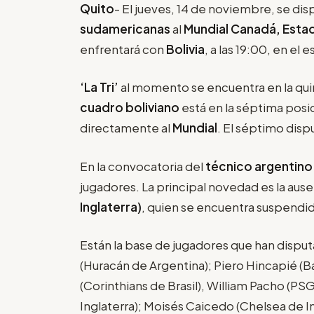
Quito
- El jueves, 14 de noviembre, se disp
sudamericanas
al
Mundial Canadá, Esta
enfrentará con
Bolivia
, a las 19:00, en el 
‘La Tri’
al momento se encuentra en la quin
cuadro boliviano
está en la séptima posic
directamente al
Mundial
. El séptimo disp
En la convocatoria del
técnico argentin
jugadores. La principal novedad es la aus
Inglaterra)
, quien se encuentra suspendi
Están la base de jugadores que han disput
(Huracán de Argentina); Piero Hincapié (B
(Corinthians de Brasil), William Pacho (PS
Inglaterra); Moisés Caicedo (Chelsea de In