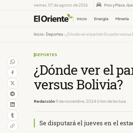
viernes, 07 de agosto de 2026
Pico y Placa, Qu
Inicio
Energía
Minería
Inicio
›
Deportes
›
¿Dónde ver el partido Ecuador versus 
DEPORTES
¿Dónde ver el pa
versus Bolivia?
Redacción
11 de noviembre, 2024
2 min de lectura
Se disputará el jueves en el es