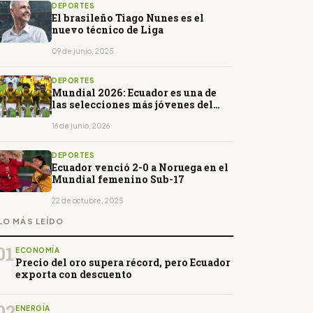
DEPORTES
El brasileño Tiago Nunes es el
nuevo técnico de Liga
09 de junio, 2025
DEPORTES
Mundial 2026: Ecuador es una de
las selecciones más jóvenes del
torneo
16 de junio, 2026
DEPORTES
Ecuador venció 2-0 a Noruega en el
Mundial femenino Sub-17
22 de octubre, 2025
LO MÁS LEÍDO
01
ECONOMÍA
Precio del oro supera récord, pero Ecuador
exporta con descuento
02
ENERGÍA