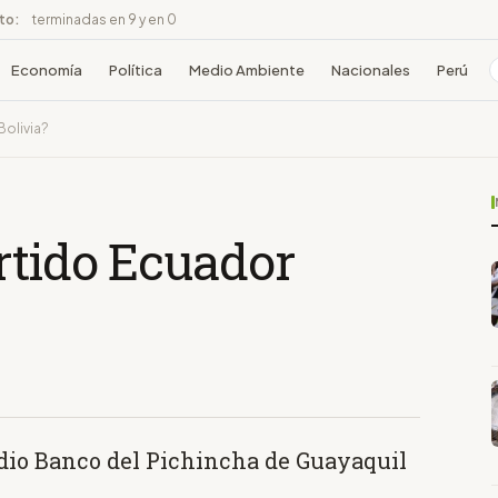
ito:
terminadas en 9 y en 0
Economía
Política
Medio Ambiente
Nacionales
Perú
Bolivia?
rtido Ecuador
tadio Banco del Pichincha de Guayaquil