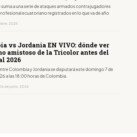
se suma a una serie de ataques armados contra jugadores
profesional ecuatoriano registrados en lo que va de año
embre, 2025
ia vs Jordania EN VIVO: dónde ver
mo amistoso de la Tricolor antes del
l 2026
 entre Colombia y Jordania se disputará este domingo 7 de
026 a las 18:00 horas de Colombia.
06 de junio, 2026