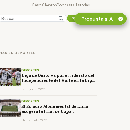
Caso Chevron
Podcasts
Historias
Pregunta a IA
Colombia
Suscribirse
Quiero Información
sobre el Caso
MÁS EN DEPORTES
Chevron Ecuador
Listar destinos
turísticos de la
DEPORTES
Amazonia Ecuatoriana
Liga de Quito va por el liderato del
Independiente del Valle en la Liga
¿En que consiste la
Pro en Ecuador
tasa minera que rige en
19 de junio, 2025
Ecuador?
DEPORTES
El Estadio Monumental de Lima
acogerá la final de Copa
Libertadores de 2025
11 de agosto, 2025