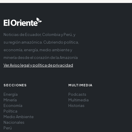
Noticias de Ecuador, Colombia y Perú, y
su región amazónica. Cubriendo política,
economía, energía, medio ambiente y
minería desde el corazón de la Amazonía
Ver Aviso legal y política de privacidad
SECCIONES
MULTIMEDIA
Energía
Podcasts
Minería
Multimedia
Economía
Historias
Política
Medio Ambiente
Nacionales
Perú