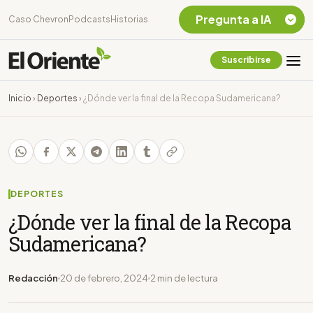
Pregunta a IA
Caso Chevron
Podcasts
Historias
Suscribirse
Quiero Información
sobre el Caso
Inicio
›
Deportes
›
¿Dónde ver la final de la Recopa Sudamericana?
Chevron Ecuador
Listar destinos
turísticos de la
Amazonia Ecuatoriana
¿En que consiste la
tasa minera que rige en
DEPORTES
Ecuador?
¿Dónde ver la final de la Recopa
Sudamericana?
Redacción
20 de febrero, 2024
2 min de lectura