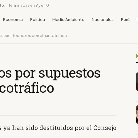
ito:
terminadas en 9 y en 0
Economía
Política
Medio Ambiente
Nacionales
Perú
supuestos nexos con el narcotráfico
os por supuestos
cotráfico
s ya han sido destituidos por el Consejo