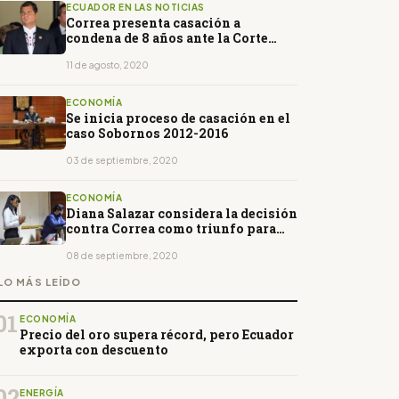
ECUADOR EN LAS NOTICIAS
Correa presenta casación a
condena de 8 años ante la Corte
Suprema de Ecuador
11 de agosto, 2020
ECONOMÍA
Se inicia proceso de casación en el
caso Sobornos 2012-2016
03 de septiembre, 2020
ECONOMÍA
Diana Salazar considera la decisión
contra Correa como triunfo para
Ecuador
08 de septiembre, 2020
LO MÁS LEÍDO
01
ECONOMÍA
Precio del oro supera récord, pero Ecuador
exporta con descuento
02
ENERGÍA