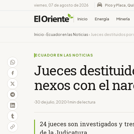
viernes, 07 de agosto de 2026
Pico y Placa, Qu
Inicio
Energía
Minería
Inicio
›
Ecuador en las Noticias
›
Jueces destituidos por 
ECUADOR EN LAS NOTICIAS
Jueces destituid
nexos con el nar
30 de julio, 2020
1 min de lectura
24 jueces son investigados y tre
de la Judicatura.