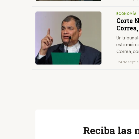
ECONOMÍA
Corte N
Correa,
Un tribunal
este miérco
Correa, co
conocido c
· 24 de sept
su derecho 
Reciba las 