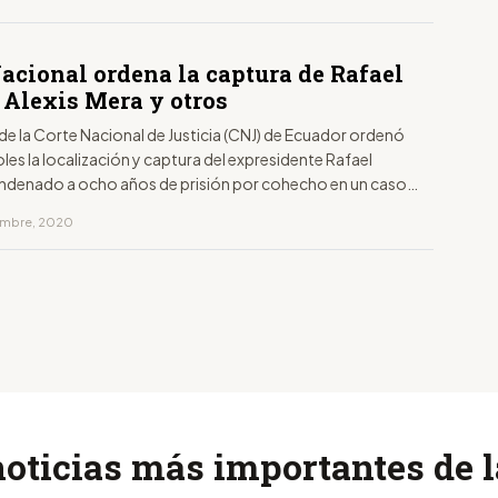
acional ordena la captura de Rafael
 Alexis Mera y otros
 de la Corte Nacional de Justicia (CNJ) de Ecuador ordenó
les la localización y captura del expresidente Rafael
ndenado a ocho años de prisión por cohecho en un caso
omo "Sobornos 2012-2016", por el cual también perdió
iembre, 2020
a participar en elecciones.
noticias más importantes de