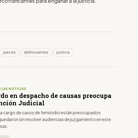
cotraficantes para engañar a la justicia.
jueces
delincuentes
justicia
 LAS NOTICIAS
ardo en despacho de causas preocupa
nción Judicial
 cargo de casos de femicidio están preocupados
quedaron sin resolver audiencias de juzgamiento en este
sas.
, 2020