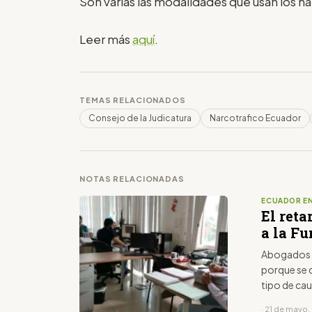
Son varias las modalidades que usan los nar
Leer más
aquí
.
TEMAS RELACIONADOS
Consejo de la Judicatura
Narcotrafico Ecuador
NOTAS RELACIONADAS
ECUADOR EN
El ret
a la Fu
Abogados a
porque se 
tipo de cau
· 21 de mayo