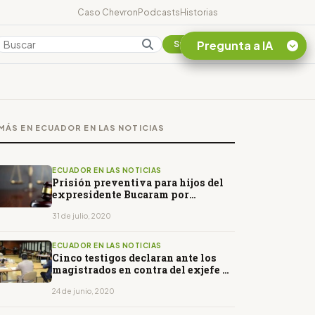
Caso Chevron
Podcasts
Historias
Pregunta a IA
Colombia
Suscribirse
Quiero Información
sobre el Caso
MÁS EN ECUADOR EN LAS NOTICIAS
Chevron Ecuador
Listar destinos
turísticos de la
ECUADOR EN LAS NOTICIAS
Amazonia Ecuatoriana
Prisión preventiva para hijos del
expresidente Bucaram por
¿En que consiste la
asociación ilícita
tasa minera que rige en
31 de julio, 2020
Ecuador?
ECUADOR EN LAS NOTICIAS
Cinco testigos declaran ante los
magistrados en contra del exjefe de
Inteligencia de Correa
24 de junio, 2020