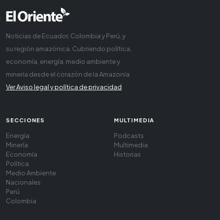
Noticias de Ecuador, Colombia y Perú, y
su región amazónica. Cubriendo política,
economía, energía, medio ambiente y
minería desde el corazón de la Amazonía
Ver Aviso legal y política de privacidad
SECCIONES
MULTIMEDIA
Energía
Podcasts
Minería
Multimedia
Economía
Historias
Política
Medio Ambiente
Nacionales
Perú
Colombia