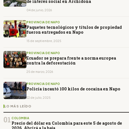
de interés social en Archidona
04 de junio, 2026
PROVINCIA DE NAPO
Paquetes tecnológicos y títulos de propiedad
fueron entregados en Napo
15 de septiembre, 2025
PROVINCIA DE NAPO
Ecuador se prepara frente a norma europea
contra la deforestación
25 de marzo, 2026
PROVINCIA DE NAPO
Policía incautó 100 kilos de cocaína en Napo
22 de julio, 2025
LO MÁS LEÍDO
01
COLOMBIA
Precio del dólar en Colombia para este 5 de agosto de
2026. Abrirá a la baja