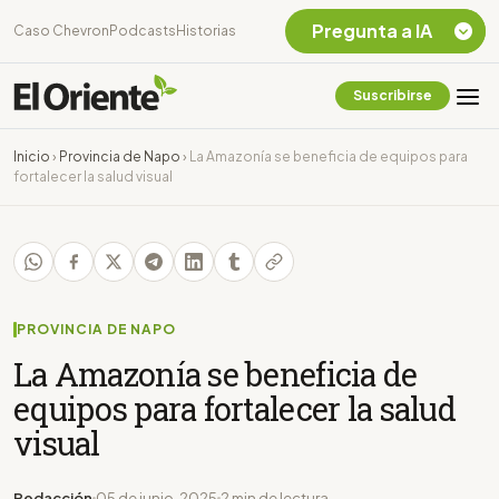
Pregunta a IA
Caso Chevron
Podcasts
Historias
Suscribirse
Quiero Información
sobre el Caso
Inicio
›
Provincia de Napo
›
La Amazonía se beneficia de equipos para
Chevron Ecuador
fortalecer la salud visual
Listar destinos
turísticos de la
Amazonia Ecuatoriana
¿En que consiste la
tasa minera que rige en
Ecuador?
PROVINCIA DE NAPO
La Amazonía se beneficia de
equipos para fortalecer la salud
visual
Redacción
05 de junio, 2025
2 min de lectura