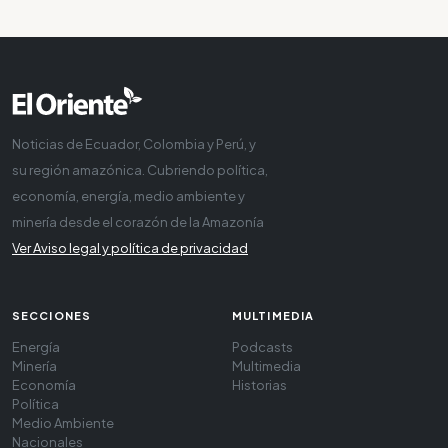
Noticias de Ecuador, Colombia y Perú, y
su región amazónica. Cubriendo política,
economía, energía, medio ambiente y
minería desde el corazón de la Amazonía
Ver Aviso legal y política de privacidad
SECCIONES
MULTIMEDIA
Energía
Podcasts
Minería
Multimedia
Economía
Historias
Política
Medio Ambiente
Nacionales