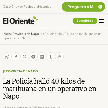
Pregunta a IA
Caso Chevron
Podcasts
Historias
Suscribirse
Quiero Información
sobre el Caso
Inicio
›
Provincia de Napo
›
La Policía halló 40 kilos de marihuana en un
Chevron Ecuador
operativo en Napo
Listar destinos
turísticos de la
Amazonia Ecuatoriana
¿En que consiste la
tasa minera que rige en
Ecuador?
PROVINCIA DE NAPO
La Policía halló 40 kilos de
marihuana en un operativo en
Napo
18 de noviembre, 2025
1 min de lectura